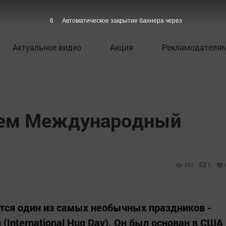
5
Автоматическое закрытие баннера через
Актуальное видео
Акция
Рекламодателя
аем Международный
853
0
тся один из самых необычных праздников -
International Hug Day). Он был основан в США