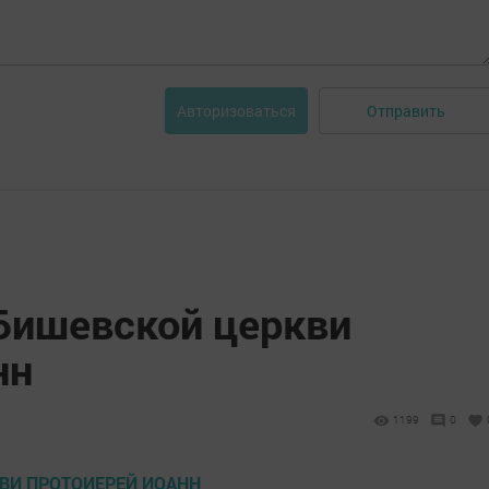
Отправить
Авторизоваться
 Бишевской церкви
нн
1199
0