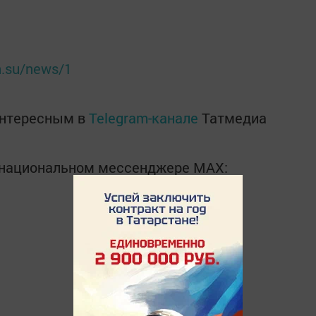
n.su/news/1
интересным в
Telegram-канале
Татмедиа
в национальном мессенджере MАХ: