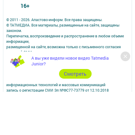
16+
© 2011 - 2026. Апастово-информ. Все права защищены.
© ТАТМЕДИА. Все материалы, размещенные на сайте, защищены
законом.
Перепечатка, воспроизведение и распространение в любом объеме
информации,
размещенной на сайте, возможна только с письменного согласия
редакций СМИ.
А вы уже видели новое видео Tatmedia
При поддержке Республиканского агентства по печати и массовым
коммуникациям.
Junior?
Наименование СМИ: Апастово-информ
Cмотреть
СМИ зарегистрировано Федеральной службой по надзору в сфере
связи,
информационных технологий и массовых коммуникаций
запись о регистрации СМИ Эл №ФС77-73779 от 12.10.2018
зарегистрировано Федеральной службой по надзору в сфере связи,
информационных технологий и массовых коммуникаций
ФИО главного редактора: Сунгатуллина Гульнара Рустамовна
Адрес редакции: 422350, Россиийская Федерация, Республика
Татарстан, Апастовский район, п.г.т. Апастово, ул. Молодежная, д. 1
Телефон редакции: (84376) 2-13-66. Электронная почта редакции:
yolduzz@mail.ru, также на эту электронную почту можете отправить
сообщения о фактах коррупции.