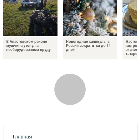
В Апастовском районе
Новогодние каникулы в
Настоя
мужчина утонул в
России сократятся до 11
гастро
необорудованном пруду
дней
экспеди
татарск
Главная