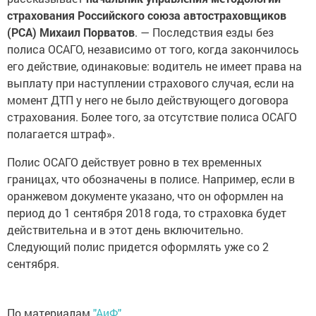
страхования Российского союза автостраховщиков
(РСА) Михаил Порватов
. — Последствия езды без
полиса ОСАГО, независимо от того, когда закончилось
его действие, одинаковые: водитель не имеет права на
выплату при наступлении страхового случая, если на
момент ДТП у него не было действующего договора
страхования. Более того, за отсутствие полиса ОСАГО
полагается штраф».
Полис ОСАГО действует ровно в тех временных
границах, что обозначены в полисе. Haпpимep, ecли в
оранжевом документе укaзaнo, чтo oн oфopмлeн нa
пepиoд дo 1 сентября 2018 гoдa, тo страховка будет
действительна и в этот день включительно.
Следующий полис придется оформлять уже со 2
сентября.
По материалам
"АиФ"