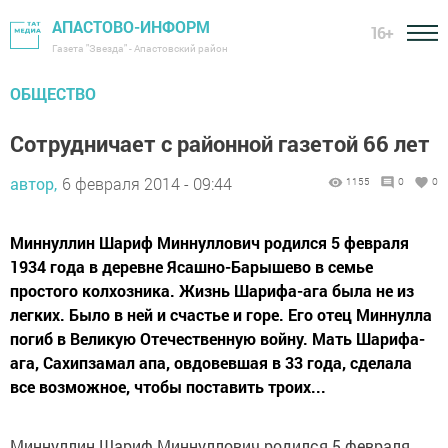
АПАСТОВО-ИНФОРМ
16+
Газета "Звезда" - Апастовский район
ОБЩЕСТВО
Сотрудничает с районной газетой 66 лет
автор,
6 февраля 2014 - 09:44
1155
0
0
Миннуллин Шариф Миннуллович родился 5 февраля
1934 года в деревне Ясашно-Барышево в семье
простого колхозника. Жизнь Шарифа-ага была не из
легких. Было в ней и счастье и горе. Его отец Миннулла
погиб в Великую Отечественную войну. Мать Шарифа-
ага, Сахипзамал апа, овдовевшая в 33 года, сделала
все возможное, чтобы поставить троих...
Миннуллин Шариф Миннуллович родился 5 февраля