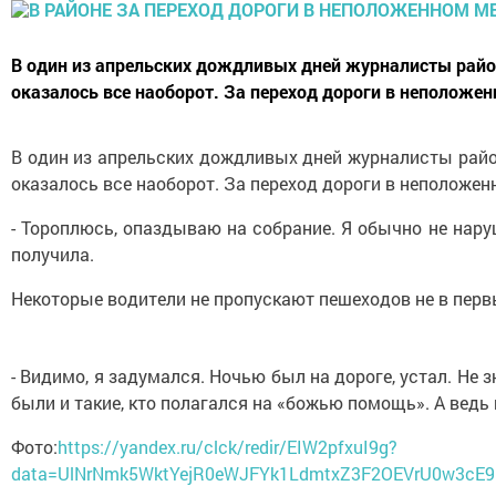
В один из апрельских дождливых дней журналисты райо
оказалось все наоборот. За переход дороги в неположен
В один из апрельских дождливых дней журналисты райо
оказалось все наоборот. За переход дороги в неположе
- Тороплюсь, опаздываю на собрание. Я обычно не нару
получила.
Некоторые водители не пропускают пешеходов не в первы
- Видимо, я задумался. Ночью был на дороге, устал. Не 
были и такие, кто полагался на «божью помощь». А ведь
Фото:
https://yandex.ru/clck/redir/EIW2pfxuI9g?
data=UlNrNmk5WktYejR0eWJFYk1LdmtxZ3F2OEVrU0w3cE