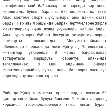
эстафетасы май бәйрәмнәре көннәрендә һәр авыл
җирлегендә булып, барлыгы 570 километр юл үтте.
Апас мәктәбе спортчы-укучылары аны даими озата
барды. Һәр авыл башында байрак йөртүчеләрне җирле
мәктәпләрнең иң-иң яхшы укучылары каршы алды.
Авыл урамнары буйлап йөгергән эстафетачыларны
яше-карты алкышлады. Монумент-һәйкәлләр,
обелисклар янәшәсендә Бөек Җиңүнең 70 еллыгына
митинглар үткәрелде. 8 майда байракчылар
эстафетасы маршруты сабантуй аланында
төгәлләнәчәк. 9 май алдыннан биредә
фронтовикларыбыз, сугыш чоры балалары өчен зур
чара уздыру планлаштырыла.
Районда Җиңү хөрмәтенә төрле елларда төзелгән 50
дән артык һәйкәл булуы билгеле. 9 майга аларның
һәркайсы төзекләндерелергә тиеш дигән бурыч