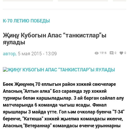
К-70 ЛЕТИЮ ПОБЕДЫ
Җиңү Кубогын Апас “танкистлар”ы
яулады
автор,
5 мая 2015 - 13:09
1516
0
0
Бөек Җиңүнең 70 еллыгын район хоккей сөючеләре
Апасның "Алтын алка" Боз сараенда зур хоккей
турниры белән каршыладылар. 3 ай барган сайлап алу
матчларында 6 команда чыгыш ясады. Финал
ярышлары 3 майда үтте. Гол һәм очколар буенча "Т-34"
беренче, "Катюша" хоккей җыелма командасы икенче,
Апасның "Ветераннар" командасы өченче урыннарны