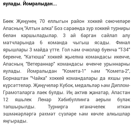
яулады. Йомралыдан...
Бөек Җиңүнең 70 еллыгын район хоккей сөючеләре
Апасның "Алтын алка" Боз сараенда зур хоккей турниры
белән каршыладылар. 3 ай барган сайлап алу
матчларында 6 команда чыгыш ясады. Финал
ярышлары 3 майда үтте. Гол һәм очколар буенча "Т-34"
беренче, "Катюша" хоккей җыелма командасы икенче,
Апасның "Ветераннар" командасы өченче урыннарны
яулады. Йомралыдан "Комета-1" һәм "Комета-2",
Борнаштан "Чайка" хоккей командалары да яхшы уен
күрсәттеләр. Җиңүчеләр Кубок, медальләр һәм Диплом-
Грамоталарга лаек булды. Иң актив җанатар, Апастан
12 яшьлек Ленар Хәбибуллинга аерым бүләк
тапшырылды. Турнирга иганәчелек иткән
эшмәкәрләргә рәхмәт сүзләре һәм көчле алкышлар
яңгырады.