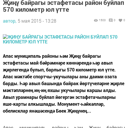
Җиңү байрагы эстафетасы район буйлап
570 километр юл үтте
автор,
5 мая 2015 - 13:28
1503
0
0
Апас муниципаль районы һәм Җиңү байрагы
эстафетасы май бәйрәмнәре көннәрендә һәр авыл
җирлегендә булып, барлыгы 570 километр юл үтте.
Апас мәктәбе спортчы-укучылары аны даими озата
барды. Һәр авыл башында байрак йөртүчеләрне җирле
мәктәпләрнең иң-иң яхшы укучылары каршы алды.
Авыл урамнары буйлап йөгергән эстафетачыларны
яше-карты алкышлады. Монумент-һәйкәлләр,
обелисклар янәшәсендә Бөек Җиңүнең...
Апас муниципаль районы һәм Җиңү байрагы