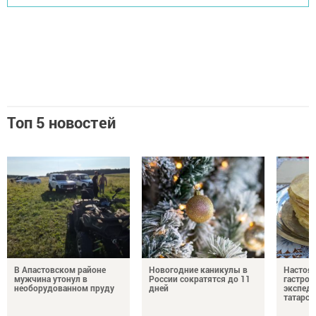
Топ 5 новостей
В Апастовском районе
Новогодние каникулы в
Настоя
мужчина утонул в
России сократятся до 11
гастро
необорудованном пруду
дней
экспеди
татарск