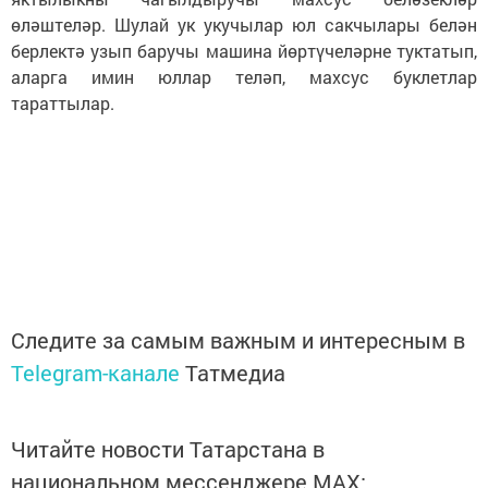
өләштеләр. Шулай ук укучылар юл сакчылары белән
берлектә узып баручы машина йөртүчеләрне туктатып,
аларга имин юллар теләп, махсус буклетлар
тараттылар.
Следите за самым важным и интересным в
Telegram-канале
Татмедиа
Читайте новости Татарстана в
национальном мессенджере MАХ: