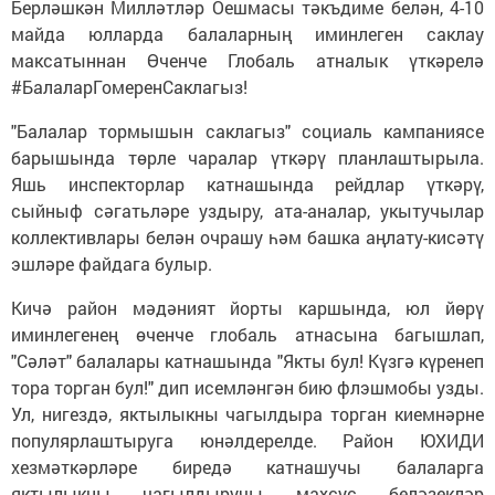
Берләшкән Милләтләр Оешмасы тәкъдиме белән, 4-10
майда юлларда балаларның иминлеген саклау
максатыннан Өченче Глобаль атналык үткәрелә
#БалаларГомеренСаклагыз!
"Балалар тормышын саклагыз" социаль кампаниясе
барышында төрле чаралар үткәрү планлаштырыла.
Яшь инспекторлар катнашында рейдлар үткәрү,
сыйныф сәгатьләре уздыру, ата-аналар, укытучылар
коллективлары белән очрашу һәм башка аңлату-кисәтү
эшләре файдага булыр.
Кичә район мәдәният йорты каршында, юл йөрү
иминлегенең өченче глобаль атнасына багышлап,
"Сәләт" балалары катнашында "Якты бул! Күзгә күренеп
тора торган бул!" дип исемләнгән бию флэшмобы узды.
Ул, нигездә, яктылыкны чагылдыра торган киемнәрне
популярлаштыруга юнәлдерелде. Район ЮХИДИ
хезмәткәрләре биредә катнашучы балаларга
яктылыкны чагылдыручы махсус беләзекләр