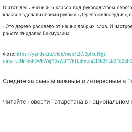
В этот день ученики 6 класса под руководством свое
классов сделали своими руками «Дерево милосердия», с
- Это дерево расцвело от наших добрых слов. И настро
работе Фирдавес Бикмурзина.
Фото:
https://yandex.ru/clck/redir/EIW2pfxuI9g?
data=UlNrNmk5WktYejR0eWJFYk1Ldmtxa3I3b2NLb3FqZz
Следите за самым важным и интересным в
T
Читайте новости Татарстана в национально