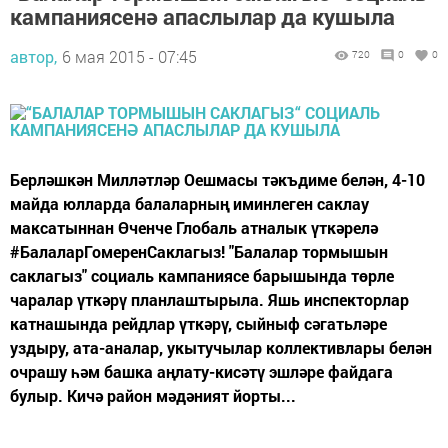
кампаниясенә апаслылар да кушыла
автор,
6 мая 2015 - 07:45
720
0
0
Берләшкән Милләтләр Оешмасы тәкъдиме белән, 4-10
майда юлларда балаларның иминлеген саклау
максатыннан Өченче Глобаль атналык үткәрелә
#БалаларГомеренСаклагыз! "Балалар тормышын
саклагыз" социаль кампаниясе барышында төрле
чаралар үткәрү планлаштырыла. Яшь инспекторлар
катнашында рейдлар үткәрү, сыйныф сәгатьләре
уздыру, ата-аналар, укытучылар коллективлары белән
очрашу һәм башка аңлату-кисәтү эшләре файдага
булыр. Кичә район мәдәният йорты...