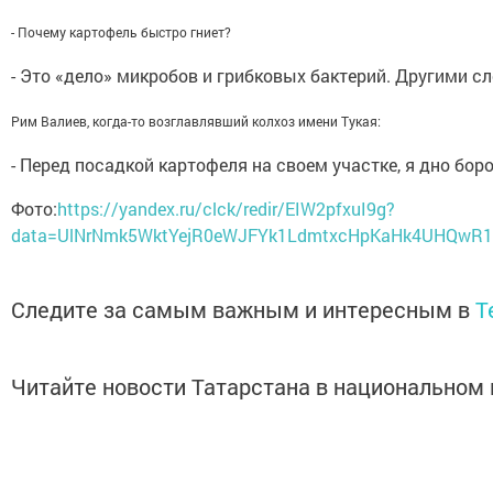
- Почему картофель быстро гниет?
- Это «дело» микробов и грибковых бактерий. Другими 
Рим Валиев, когда-то возглавлявший колхоз имени Тукая:
- Перед посадкой картофеля на своем участке, я дно бо
Фото:
https://yandex.ru/clck/redir/EIW2pfxuI9g?
data=UlNrNmk5WktYejR0eWJFYk1LdmtxcHpKaHk4UHQwR1
Следите за самым важным и интересным в
T
Читайте новости Татарстана в национально