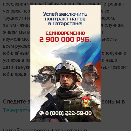
поселения Фирдус Гафиятуллин. Екатерина Петровна -
человек, переживший войну, испытавший все ее
трудности и лишения. Работала она комбайнером,
затем - животноводом. - Сейчас жизнь благополучная,
живем мы в достатке. Вот только годы летят
неумолимо. Я выражаю большую признательность
всем руководителям, поздравившим меня с
юбилейным днем рождения. Желаю им благополучия и
успехов в работе. Пусть на земле будет мир и наши
дети и внуки никогда не узнают ужасов войны, - говорит
юбилярша.
Следите за самым важным и интересным в
Telegram-канале
Татмедиа
Читайте новости Татарстана в