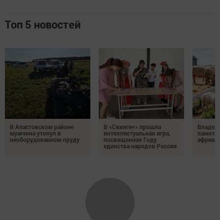
Топ 5 новостей
В Апастовском районе
В «Свияге+» прошла
Владель
мужчина утонул в
интеллектуальная игра,
памятка
необорудованном пруду
посвященная Году
африка
единства народов России