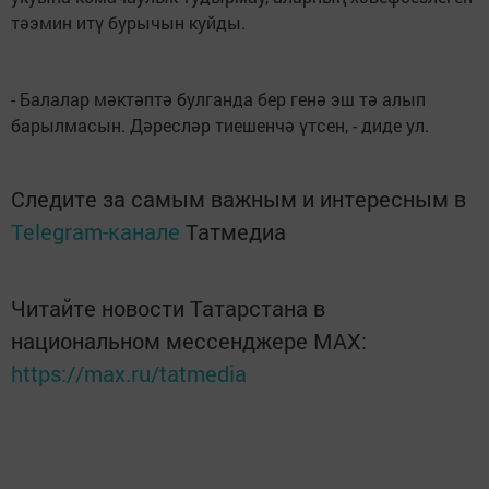
тәэмин итү бурычын куйды.
- Балалар мәктәптә булганда бер генә эш тә алып
барылмасын. Дәресләр тиешенчә үтсен, - диде ул.
Следите за самым важным и интересным в
Telegram-канале
Татмедиа
Читайте новости Татарстана в
национальном мессенджере MАХ:
https://max.ru/tatmedia