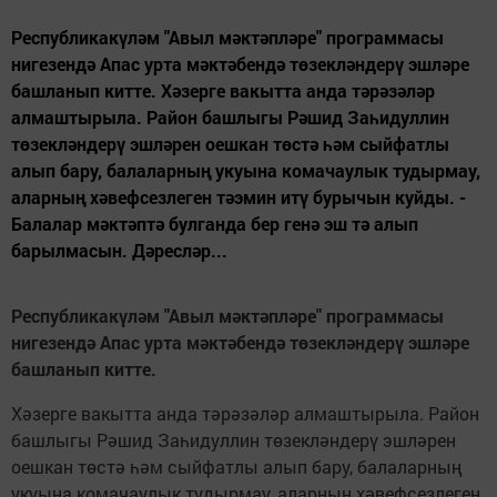
Республикакүләм "Авыл мәктәпләре" программасы
нигезендә Апас урта мәктәбендә төзекләндерү эшләре
башланып китте. Хәзерге вакытта анда тәрәзәләр
алмаштырыла. Район башлыгы Рәшид Заһидуллин
төзекләндерү эшләрен оешкан төстә һәм сыйфатлы
алып бару, балаларның укуына комачаулык тудырмау,
аларның хәвефсезлеген тәэмин итү бурычын куйды. -
Балалар мәктәптә булганда бер генә эш тә алып
барылмасын. Дәресләр...
Республикакүләм "Авыл мәктәпләре" программасы
нигезендә Апас урта мәктәбендә төзекләндерү эшләре
башланып китте.
Хәзерге вакытта анда тәрәзәләр алмаштырыла. Район
башлыгы Рәшид Заһидуллин төзекләндерү эшләрен
оешкан төстә һәм сыйфатлы алып бару, балаларның
укуына комачаулык тудырмау, аларның хәвефсезлеген