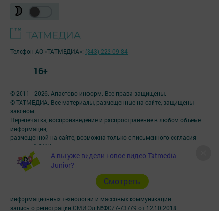
Телефон АО «ТАТМЕДИА»:
(843) 222 09 84
16+
© 2011 - 2026. Апастово-информ. Все права защищены.
© ТАТМЕДИА. Все материалы, размещенные на сайте, защищены
законом.
Перепечатка, воспроизведение и распространение в любом объеме
информации,
размещенной на сайте, возможна только с письменного согласия
редакций СМИ.
А вы уже видели новое видео Tatmedia
При поддержке Республиканского агентства по печати и массовым
коммуникациям.
Junior?
Наименование СМИ: Апастово-информ
Cмотреть
СМИ зарегистрировано Федеральной службой по надзору в сфере
связи,
информационных технологий и массовых коммуникаций
запись о регистрации СМИ Эл №ФС77-73779 от 12.10.2018
зарегистрировано Федеральной службой по надзору в сфере связи,