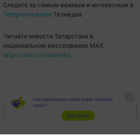
Следите за самым важным и интересным в
Telegram-канале
Татмедиа
Читайте новости Татарстана в
национальном мессенджере MАХ:
https://max.ru/tatmedia
А вы уже видели новое видео Tatmedia
Junior?
Перейти на страницу новости
Cмотреть