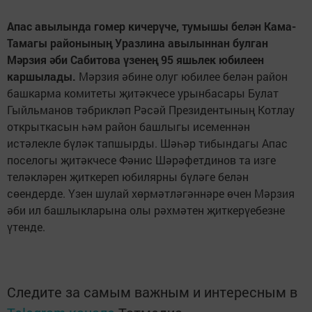
Апас авылында гомер кичерүче, тумышы белән Кама-
Тамагы районының Уразлина авылыннан булган
Мәрзия әби Сабитова үзенең 95 яшьлек юбилеен
каршылады.
Мәрзия әбине олуг юбилее белән район
башкарма комитеты җитәкчесе урынбасары Булат
Гыйльманов тәбрикләп Рәсәй Президентының Котлау
открыткасын һәм район башлыгы исеменнән
истәлекле бүләк тапшырды. Шәһәр тибындагы Апас
поселогы җитәкчесе Фәнис Шәрәфетдинов та изге
теләкләрен җиткереп юбилярны бүләге белән
сөендерде. Үзен шулай хөрмәтләгәннәре өчен Мәрзия
әби ил башлыкларына олы рәхмәтен җиткерүебезне
үтенде.
Следите за самым важным и интересным в