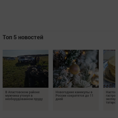
Топ 5 новостей
В Апастовском районе
Новогодние каникулы в
Настоя
мужчина утонул в
России сократятся до 11
гастро
необорудованном пруду
дней
экспеди
татарск