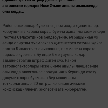
автоинспекторлары Иске Әнәле авылы янәшәсендә
олы юлда...
Район эчке эшләр бүлегенең икътисади җинаятьләр,
коррупциягә каршы көрәш буенча җаваплы хезмәткәре
Рөстәм Сәлахетдинов белдерүенчә, ел башыннан үз
өендә спиртлы эчемлекләр җитештереп сатуны җайга
салган 5 «кәсепче» ачыкланып, һәммәсенә карата
чаралар күрелгән. Бу инде 5 мең сумга кадәр
административ штраф дигән сүз. Район
автоинспекторлары Иске Әнәле авылы янәшәсендә
олы юлда алкогольле продукциягә бернинди озату
документлары булмаган бер машинаны
тоткарлаганнар. 20 литр алкогольле эчемлек
конфискацияләнеп, экспертизага җибәрелгән.