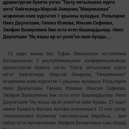
драматургия буенча узган "Театр яктылыкка нурга
илтә" бәйгесендә Мирсәй Әмирнең "Миңлекамал"
әсәреннән өзек күрсәтеп 1 урынны яуладык. Рольләрне
Нияз Даүләтшин, Гөлназ Юзеева, Ильсия Сафиева,
Зөлфия Валиуллина бик оста итеп башкардылар. Нияз
Дәүләтшин "Иң яхшы ир-ат роле"нә лаек булды....
- 12 март көнне без Туфан Миннуллин истәлегенә
багышланган 2 республикакүләм конференциясендә
драматургия буенча узган "Театр яктылыкка нурга
илтә" бәйгесендә Мирсәй Әмирнең "Миңлекамал"
әсәреннән өзек күрсәтеп 1 урынны яуладык. Рольләрне
Нияз Даүләтшин, Гөлназ Юзеева, Ильсия Сафиева,
Зөлфия Валиуллина бик оста итеп башкардылар. Нияз
Дәүләтшин "Иң яхшы ир-ат роле"нә лаек булды. 27 март
көнне Казанга Фатиха Аитова исемендәге 12 нче татар
гимназиясенә бүләкләү тантанасына барабыз, - дип
хәбәр итте җитәкчеләре Зөлфия Вәлиуллина һәм Айдар