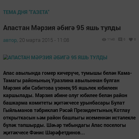
ТЕМА ДНЯ "ГАЗЕТА"
Апастан Мәрзия әбигә 95 яшь тулды
автор,
20 марта 2015 - 11:08
1140
0
0
Апас авылында гомер кичерүче, тумышы белән Кама-
Тамагы районының Уразлина авылыннан булган
Мәрзия әби Сабитова үзенең 95 яшьлек юбилеен
каршылады. Мәрзия әбине олуг юбилее белән район
башкарма комитеты җитәкчесе урынбасары Булат
Гыйльманов тәбрикләп Рәсәй Президентының Котлау
открыткасын һәм район башлыгы исеменнән истәлекле
бүләк тапшырды. Шәһәр тибындагы Апас поселогы
җитәкчесе Фәнис Шәрәфетдинов...