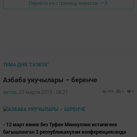
Перейти на страницу новости
ТЕМА ДНЯ "ГАЗЕТА"
Азбаба укучылары – беренче
автор,
23 марта 2015 - 06:21
869
0
0
- 12 март көнне без Туфан Миннуллин истәлегенә
багышланган 2 республикакүләм конференциясендә