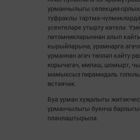
урманчылыгы селекция-орлык
туфраклы тартма-чүлмәкләрдә
үсентеләре утырту көтелә. Үз
питомникларыннан алып кайты
кырыйларына, урамнарга агачл
урманнан агач төпләп кайту р
корычагач, миләш, шомырт, чы
мамыксыз пирамидаль тополь
өстәячәк.
Буа урман хуҗалыгы житәкчесе
урманчылыгы буенча барлыгы 
планлаштырыла.