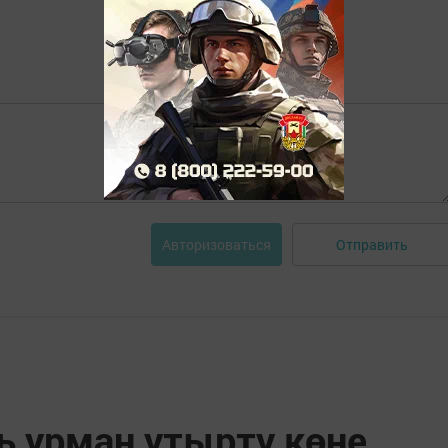
Отправить
Авторизоваться
ь урман утырту көне