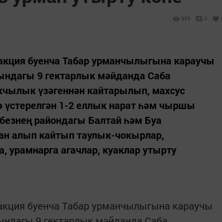
855
0
 акция буенча Табар урманчылыгына караучы
ындагы 9 гектарлык мәйданда Саба
чылык үзәгеннән кайтарылып, махсус
 үстерелгән 1-2 еллык нарат һәм чыршы
ебезнең райондагы Балтай һәм Буа
н алып кайтып таулык-чокырлар,
 урамнарга агачлар, куаклар утырту
 акция буенча Табар урманчылыгына караучы
ндагы 9 гектарлык мәйданда Саба