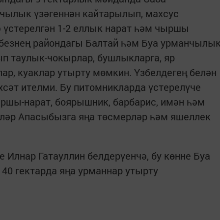
чылык үзәгеннән кайтарылып, махсус
 үстерелгән 1-2 еллык нарат һәм чыршы
ебезнең райондагы Балтай һәм Буа урманчылы
п таулык-чокырлар, бушлыкларга, яр
ар, куаклар утырту мөмкин. Үзбелдегең белән
өхсәт ителми. Бу питомникларда үстерелүче
ршы-нарат, боярышник, барбарис, имән һәм
ләр Апасыбызга яңа төсмерләр һәм яшеллек
 Илнар Гатауллин белдерүенчә, бу көнне Буа
40 гектарда яңа урманнар утырту