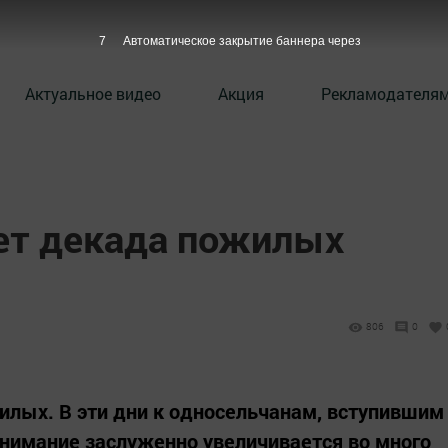
6
Автоматическое закрытие баннера через
Актуальное видео
Акция
Рекламодателя
ует декада пожилых
806
0
илых. В эти дни к односельчанам, вступившим
внимание заслуженно увеличивается во много