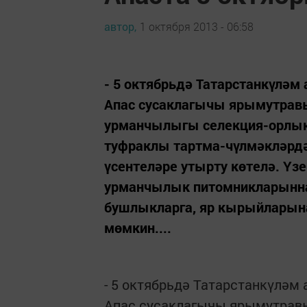
автор,
1 октября 2013 - 06:58
- 5 октябрьдә Татарстанкүләм
Апас сусаклагычы ярымутрав
урманчылыгы селекция-орлык
туфраклы тартма-чүлмәкләрдә
үсентеләре утырту көтелә. Үз
урманчылык питомникларынна
бушлыкларга, яр кырыйларына,
мөмкин....
- 5 октябрьдә Татарстанкүләм
Апас сусаклагычы ярымутравы