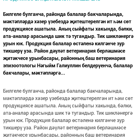
Билгеле булганча, районда балалар бакчаларында,
мәктәпләрдә хәзер үзебездә җитештерелгән ит һәм сөт
продукциясе ашатыла. Аның сыйфаты хакында, бәлки,
ата-аналар арасында шик тә тугандыр. Тик шикләнергә
урын юк. Продукция балалар өстәленә килгәнче зур
тикшерү уза. Район дәүләт ветеринария берләшмәсе
җитәкчесе урынбасары, районның баш ветеринария
эпизоотологы Нәгыйм Галиуллин белдерүенчә, балалар
бакчалары, мәктәпләргә...
Билгеле булганча, районда балалар бакчаларында,
мәктәпләрдә хәзер үзебездә җитештерелгән ит һәм сөт
продукциясе ашатыла. Аның сыйфаты хакында, бәлки,
ата-аналар арасында шик тә тугандыр. Тик шикләнергә
урын юк. Продукция балалар өстәленә килгәнче зур
тикшерү уза. Район дәүләт ветеринария берләшмәсе
җитәкчесе урынбасары, районның баш ветеринария