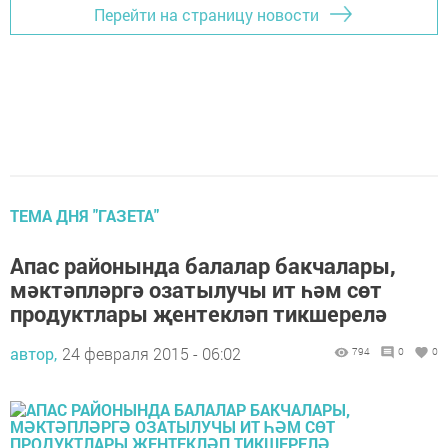
Перейти на страницу новости
ТЕМА ДНЯ "ГАЗЕТА"
Апас районында балалар бакчалары,
мәктәпләргә озатылучы ит һәм сөт
продуктлары җентекләп тикшерелә
автор,
24 февраля 2015 - 06:02
794
0
0