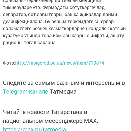
Савымчы-терлекчеләр дә тиешле медицина
тикшерүләре үтә. Фермадагы сөтүткәргечләр,
сепаратор, сөт савытлары, башка җиһазлар даими
дезинфекцияләнә. Бу аерым төркемдәге сыерлар
сәламәтлеге безнең хезмәткәрләрнең көндәлек катгый
күзәтүе астында тора һәм азыклары сыйфаты, ашату
рационы төгәл саклана.
Фото:
http://moigorod.od.ua/news/item/719874
Следите за самым важным и интересным в
Telegram-канале
Татмедиа
Читайте новости Татарстана в
национальном мессенджере MАХ:
https://max.ru/tatmedia