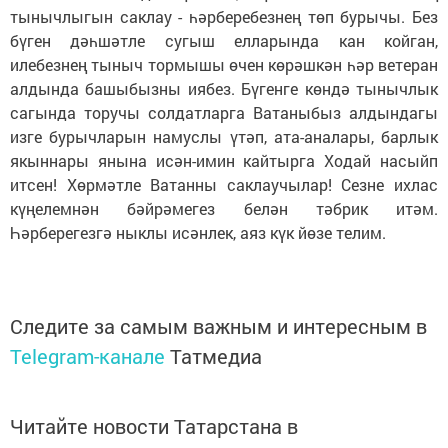
тынычлыгын саклау - һәрберебезнең төп бурычы. Без
бүген дәһшәтле сугыш елларында кан койган,
илебезнең тыныч тормышы өчен көрәшкән һәр ветеран
алдында башыбызны иябез. Бүгенге көндә тынычлык
сагында торучы солдатларга Ватаныбыз алдындагы
изге бурычларын намуслы үтәп, ата-аналары, барлык
якыннары янына исән-имин кайтырга Ходай насыйп
итсен! Хөрмәтле Ватанны саклаучылар! Сезне ихлас
күңелемнән бәйрәмегез белән тәбрик итәм.
Һәрберегезгә ныклы исәнлек, аяз күк йөзе телим.
Следите за самым важным и интересным в
Telegram-канале
Татмедиа
Читайте новости Татарстана в