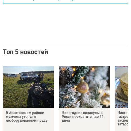
Топ 5 новостей
В Апастовском районе
Новогодние каникулы в
Настоя
мужчина утонул в
России сократятся до 11
гастро
необорудованном пруду
дней
экспеди
татарск