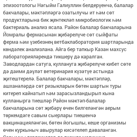
эпизоотологы Нәгыйм Галиуллин белдерүенчә, балалар
бакчалары, мәктәпләргә озатылучы ит һәм сөт
продуктларына бик җентекләп микробиологик һәм
бактериаль анализ ясала. Район балалар бакчаларына
Йомралы фермасынан җибәрелүче сөт сыйфаты
ферма һәм үзебезнең ветбаклаборатория шартларында
көндәлек анализлана. Айга бер тапкыр Казан махсус
лабораторияләрендә тикшерү дә каралган.
Заводлардан сатуга, куллануга җибәрелүче кибет сөте
дә даими дәүләт ветеринария күзәтүе астында
җитештерелә. Балалар бакчалары, мәктәпләр,
ашханәләрдә сөт ризыкларын бөтен шартын туры
китереп кайнатып һәм зарасызландырып кына
кулланырга тиешләр Район мәктәп-балалар
бакчаларына сөт җибәрү өчен билгеләнгән аерым
төркемдәге савым сыерлары тиешенчә
вакцинацияләнгән, бөтен йогышлы, кеше организмы
өчен куркыныч авырулар кисәтелеп дәваланган.