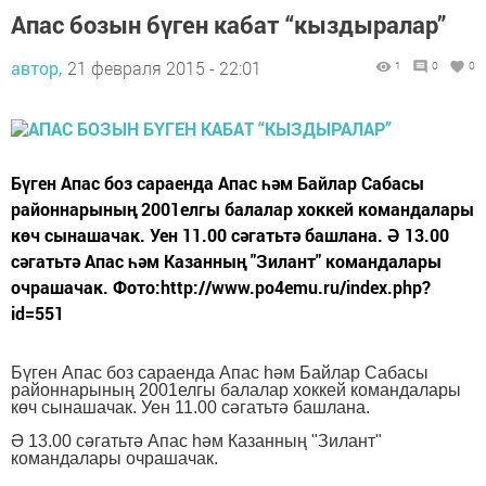
Апас бозын бүген кабат “кыздыралар”
автор,
21 февраля 2015 - 22:01
1
0
0
Бүген Апас боз сараенда Апас һәм Байлар Сабасы
районнарының 2001елгы балалар хоккей командалары
көч сынашачак. Уен 11.00 сәгатьтә башлана. Ә 13.00
сәгатьтә Апас һәм Казанның "Зилант" командалары
очрашачак. Фото:http://www.po4emu.ru/index.php?
id=551
Бүген Апас боз сараенда Апас һәм Байлар Сабасы
районнарының 2001елгы балалар хоккей командалары
көч сынашачак. Уен 11.00 сәгатьтә башлана.
Ә 13.00 сәгатьтә Апас һәм Казанның "Зилант"
командалары очрашачак.