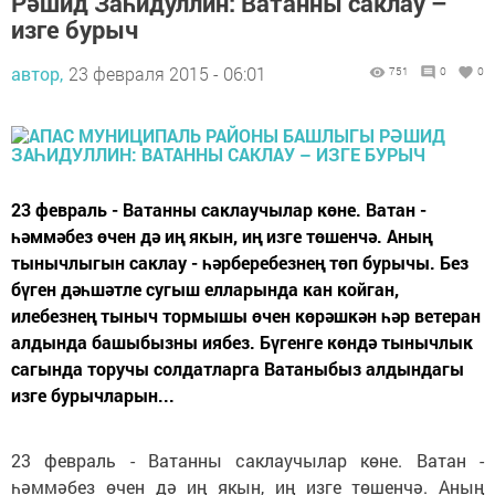
Рәшид Заһидуллин: Ватанны саклау –
изге бурыч
автор,
23 февраля 2015 - 06:01
751
0
0
23 февраль - Ватанны саклаучылар көне. Ватан -
һәммәбез өчен дә иң якын, иң изге төшенчә. Аның
тынычлыгын саклау - һәрберебезнең төп бурычы. Без
бүген дәһшәтле сугыш елларында кан койган,
илебезнең тыныч тормышы өчен көрәшкән һәр ветеран
алдында башыбызны иябез. Бүгенге көндә тынычлык
сагында торучы солдатларга Ватаныбыз алдындагы
изге бурычларын...
23 февраль - Ватанны саклаучылар көне. Ватан -
һәммәбез өчен дә иң якын, иң изге төшенчә. Аның