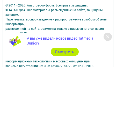
© 2011 - 2026. Апастово-информ. Все права защищены.
© ТАТМЕДИА. Все материалы, размещенные на сайте, защищены
законом.
Перепечатка, воспроизведение и распространение в любом объеме
информации,
размещенной на сайте, возможна только с письменного согласия
редакций СМИ.
А вы уже видели новое видео Tatmedia
При поддержке Республиканского агентства по печати и массовым
коммуникациям.
Junior?
Наименование СМИ: Апастово-информ
Cмотреть
СМИ зарегистрировано Федеральной службой по надзору в сфере
связи,
информационных технологий и массовых коммуникаций
запись о регистрации СМИ Эл №ФС77-73779 от 12.10.2018
зарегистрировано Федеральной службой по надзору в сфере связи,
информационных технологий и массовых коммуникаций
ФИО главного редактора: Сунгатуллина Гульнара Рустамовна
Адрес редакции: 422350, Россиийская Федерация, Республика
Татарстан, Апастовский район, п.г.т. Апастово, ул. Молодежная, д. 1
Телефон редакции: (84376) 2-13-66. Электронная почта редакции:
yolduzz@mail.ru, также на эту электронную почту можете отправить
сообщения о фактах коррупции.
Учредитель СМИ: АО «ТАТМЕДИА»