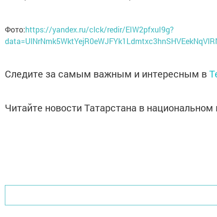
Фото:
https://yandex.ru/clck/redir/EIW2pfxuI9g?
data=UlNrNmk5WktYejR0eWJFYk1Ldmtxc3hnSHVEekNqV
Следите за самым важным и интересным в
T
Читайте новости Татарстана в национально