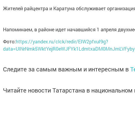
Жителей райцентра и Каратуна обслуживает организация 
Напоминаем, в районе идет начавшийся 1 апреля двухме
Фото:
https://yandex.ru/clck/redir/EIW2pfxuI9g?
data=UlNrNmk5WktYejR0eWJFYk1LdmtxaDM0MnJmLVFyb
Следите за самым важным и интересным в
T
Читайте новости Татарстана в национально