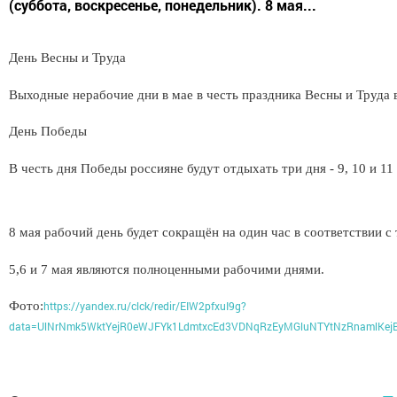
(суббота, воскресенье, понедельник). 8 мая...
День Весны и Труда
Выходные нерабочие дни в мае в честь праздника Весны и Труда вы
День Победы
В честь дня Победы россияне будут отдыхать три дня - 9, 10 и 11
8 мая рабочий день будет сокращён на один час в соответствии с
5,6 и 7 мая являются полноценными рабочими днями.
Фото:
https://yandex.ru/clck/redir/EIW2pfxuI9g?
data=UlNrNmk5WktYejR0eWJFYk1LdmtxcEd3VDNqRzEyMGluNTYtNzRnamlKe