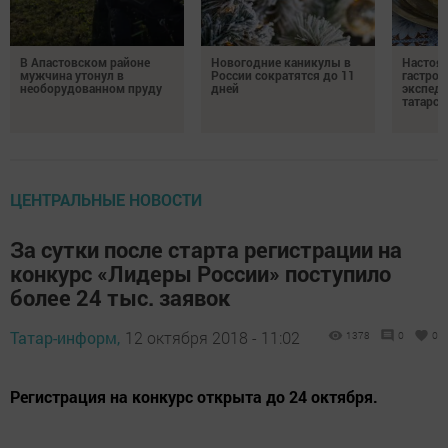
В Апастовском районе
Новогодние каникулы в
Настоя
мужчина утонул в
России сократятся до 11
гастро
необорудованном пруду
дней
экспеди
татарск
ЦЕНТРАЛЬНЫЕ НОВОСТИ
За сутки после старта регистрации на
конкурс «Лидеры России» поступило
более 24 тыс. заявок
Татар-информ,
12 октября 2018 - 11:02
1378
0
0
Регистрация на конкурс открыта до 24 октября.