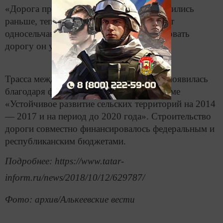
«Дорога прекрасная, можно ездить. Мучились
раньше, теперь бросят», — поддерживает
односельчанина Иван Сарандаев. Опробовать
дорогу он успел еще накануне вечером.
Трасса между Кузнечихой и Катюшино появилась
благодаря федеральной целевой программе
«Устойчивое развитие сельских территорий на 2014
— 2017 и на период до 2020 года». Строительство
дороги совместно финансировалось федеральным и
республиканским бюджетами.
Подробнее: https://www.tatar-
inform.ru/news/2018/10/12/629787/
Фото: архив/Алькеевские вести