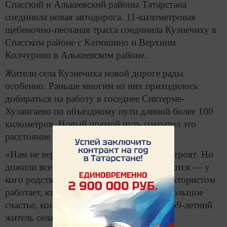
Спасский и Алькеевский районы Татарстана
соединила новая автодорога. 11-километровая
щебеночно-песчаная трасса соединила Кузнечиху в
Спасском районе с Катюшино и Верхним
Колчурино в Алькеевском районе.
Жители села Кузнечиха новой дороге рады
особенно. Раньше многим из них приходилось
добираться на работу в соседнее Сиктерме-
Хузангаево по объездному пути длиной более 100
километров. Новый прямой путь сократил это
расстояние всего до 18 километров.
«Нам не верилось, что такую дорогу построят. Но
дожили все-таки. Многие ей уже пользуются — у
кого родственники, кто в Хузангаево трактористом
работает, кто в больницу глазную. Это большое
счастье, конечно», — делится радостью 69-летний
житель села Виктор Копылов.