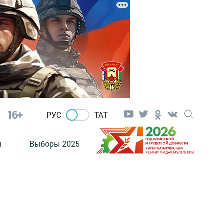
16+
РУС
ТАТ
м
Выборы 2025