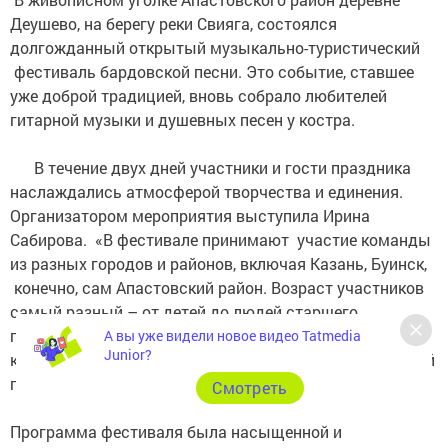
Деушево, на берегу реки Свияга, состоялся
долгожданный открытый музыкально-туристический
фестиваль бардовской песни. Это событие, ставшее
уже доброй традицией, вновь собрало любителей
гитарной музыки и душевных песен у костра.
В течение двух дней участники и гости праздника
наслаждались атмосферой творчества и единения.
Организатором мероприятия выступила Ирина
Сабирова. «В фестивале принимают участие команды
из разных городов и районов, включая Казань, Буинск,
конечно, сам Апастовский район. Возраст участников
самый разный – от детей до людей старшего
поколения, что говорит о поистине всенародной любви
А вы уже видели новое видео Tatmedia
Junior?
к музыкально-туристическому фестивалю бардовской
песни», - рассказывает она.
Cмотреть
Программа фестиваля была насыщенной и