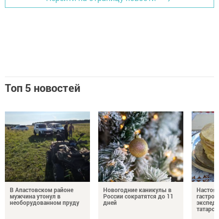
Топ 5 новостей
В Апастовском районе
Новогодние каникулы в
Настоя
мужчина утонул в
России сократятся до 11
гастро
необорудованном пруду
дней
экспеди
татарск