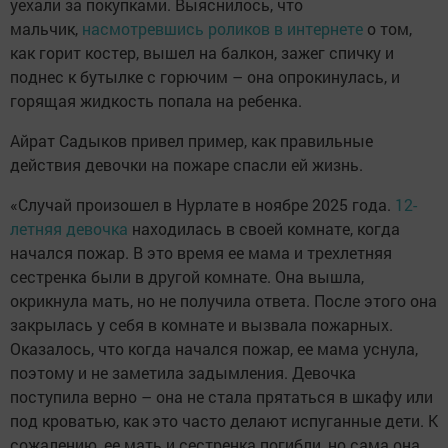
уехали за покупками. Выяснилось, что
мальчик,
насмотревшись роликов в интернете
о том,
как горит костер, вышел на балкон, зажег спичку и
поднес к бутылке с горючим – она опрокинулась, и
горящая жидкость попала на ребенка.
Айрат Садыков привел пример, как правильные
действия девочки на пожаре спасли ей жизнь.
«Случай произошел в Нурлате в ноябре 2025 года.
12-
летняя девочка
находилась в своей комнате, когда
начался пожар. В это время ее мама и трехлетняя
сестренка были в другой комнате. Она вышла,
окрикнула мать, но не получила ответа. После этого она
закрылась у себя в комнате и вызвала пожарных.
Оказалось, что когда начался пожар, ее мама уснула,
поэтому и не заметила задымления. Девочка
поступила верно – она не стала прятаться в шкафу или
под кроватью, как это часто делают испуганные дети. К
сожалению, ее мать и сестренка погибли, но сама она