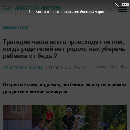
АПАСТОВО-ИНФОРМ
16+
4
Автоматическое закрытие баннера через
Газета "Звезда" - Апастовский район
ОБЩЕСТВО
Трагедии чаще всего происходят летом,
когда родителей нет рядом: как уберечь
ребенка от беды?
Апастово-информ,
20 мая 2026 - 09:31
691
0
0
Открытые окна, водоемы, питбайки: эксперты о рисках
для детей в летние каникулы