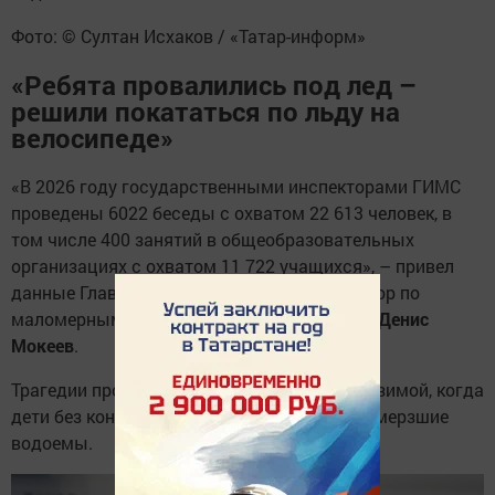
Фото: © Султан Исхаков / «Татар-информ»
«Ребята провалились под лед –
решили покататься по льду на
велосипеде»
«В 2026 году государственными инспекторами ГИМС
проведены 6022 беседы с охватом 22 613 человек, в
том числе 400 занятий в общеобразовательных
организациях с охватом 11 722 учащихся», – привел
данные Главный государственный инспектор по
маломерным судам Республики Татарстан
Денис
Мокеев
.
Трагедии происходят не только летом, но и зимой, когда
дети без контроля взрослых выходят на замерзшие
водоемы.