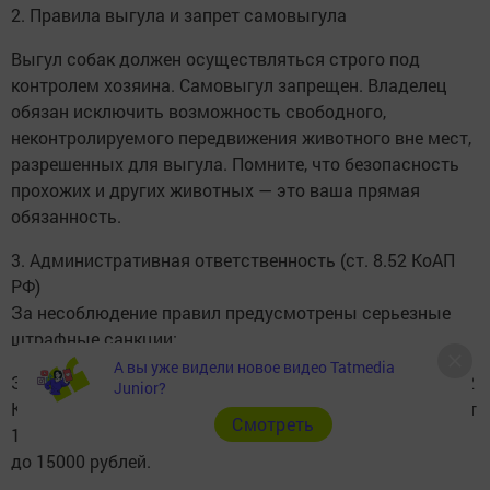
2. Правила выгула и запрет самовыгула
Выгул собак должен осуществляться строго под
контролем хозяина. Самовыгул запрещен. Владелец
обязан исключить возможность свободного,
неконтролируемого передвижения животного вне мест,
разрешенных для выгула. Помните, что безопасность
прохожих и других животных — это ваша прямая
обязанность.
3. Административная ответственность (ст. 8.52 КоАП
РФ)
За несоблюдение правил предусмотрены серьезные
штрафные санкции:
А вы уже видели новое видео Tatmedia
За нарушение правил содержания и выгула (ч 1 ст. 8.52
Junior?
КоАП РФ):предупреждение или штраф для граждан — от
Cмотреть
1500 до 3000 рублей, для должностных лиц — от 5 000
до 15000 рублей.