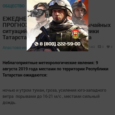
ОБЩЕСТВО
ЕЖЕДНЕВНЫЙ ОПЕРАТИВНЫЙ
ПРОГНОЗ возникновения чрезвычайных
ситуаций на территории Республики
Татарстан на 9 августа 2019 года
Апастово-информ,
8 августа 2019 - 15:47
1402
0
0
Неблагоприятные метеорологические явления: 9
августа 2019 года местами по территории Республики
Татарстан ожидаются:
ночью и утром туман, гроза, усиления юго-западного
ветра порывами до 16-21 м/с , местами сильный
дождь.