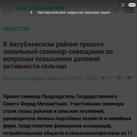
АПАСТОВО-ИНФОРМ
16+
3
Автоматическое закрытие баннера через
Газета "Звезда" - Апастовский район
ОБЩЕСТВО
В Аксубаевском районе прошел
зональный семинар-совещание по
вопросам повышения деловой
активности сельчан
Апастово-информ,
9 августа 2019 - 12:00
1601
0
0
Провел семинар Председатель Государственного
Совета Фарид Мухаметшин. Участниками семинара
стали главы районов и сельских поселений,
руководители личных подсобных хозяйств и семейных
ферм, представители фермерских ассоциаций,
потребительских обществ и сельхозкооперативов из 11