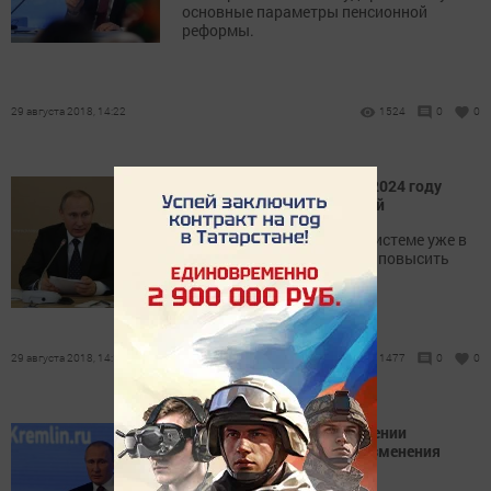
основные параметры пенсионной
реформы.
29 августа 2018, 14:22
1524
0
0
Средний размер пенсий к 2024 году
вырастет до 20 тыс. рублей
Изменения в пенсионной системе уже в
следующем году позволят повысить
пенсии на 7 процентов.
29 августа 2018, 14:18
1477
0
0
Владимир Путин о повышении
пенсионного возраста: «Изменения
были неизбежны»