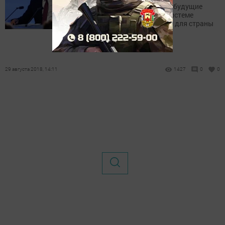
Президент России считает будущие
изменения в пенсионной системе
трудным, но необходимым для страны
решением.
29 августа 2018, 14:11
1427
0
0