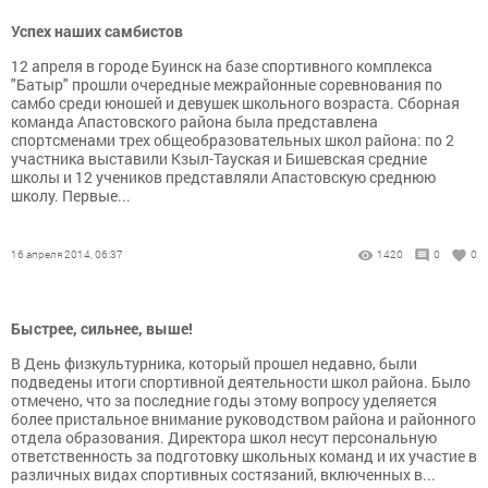
Успех наших самбистов
12 апреля в городе Буинск на базе спортивного комплекса
"Батыр" прошли очередные межрайонные соревнования по
самбо среди юношей и девушек школьного возраста. Сборная
команда Апастовского района была представлена
спортсменами трех общеобразовательных школ района: по 2
участника выставили Кзыл-Тауская и Бишевская средние
школы и 12 учеников представляли Апастовскую среднюю
школу. Первые...
16 апреля 2014, 06:37
1420
0
0
Быстрее, сильнее, выше!
В День физкультурника, который прошел недавно, были
подведены итоги спортивной деятельности школ района. Было
отмечено, что за последние годы этому вопросу уделяется
более пристальное внимание руководством района и районного
отдела образования. Директора школ несут персональную
ответственность за подготовку школьных команд и их участие в
различных видах спортивных состязаний, включенных в...