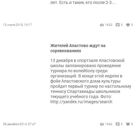
лет. Есть и такие, кто после 2-3...
13 июля 2015, 13:17
1620
0
0
Жителей Апастово ждут на
соревнованиях
13 декабря в спортзале Апастовской
школы запланировано проведение
турнира по волейболу среди
организаций. В конце этой недели в
фойе Апастовского дома культуры
пройдет первый турнир по настольному
теннису Спартакиады школьников
текущего учебного года. Фото:
http://yandex.ru/images/search
09 декабря 2014, 07:47
1342
0
0