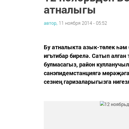
атналыгы
автор,
11 ноября 2014 - 05:52
Бу атналыкта азык-төлек һәм
игътибар бирелә. Сатып алга
булмасагыз, район кулланучыл
санэпидемстанциягә мөрәҗәга
сезнең гаризаларыгызга нигез