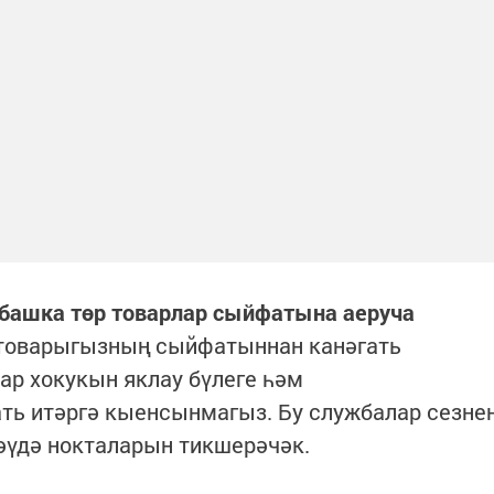
 башка төр товарлар сыйфатына аеруча
товарыгызның сыйфатыннан канәгать
ар хокукын яклау бүлеге һәм
ть итәргә кыенсынмагыз. Бу службалар сезне
әүдә нокталарын тикшерәчәк.