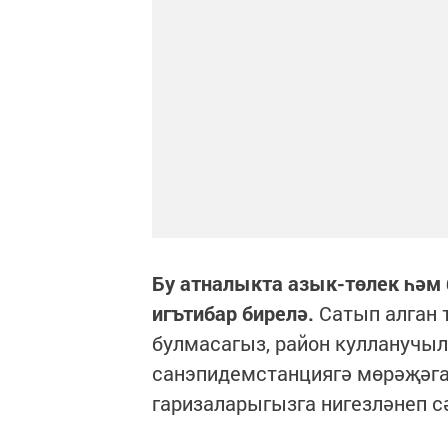
Бу атналыкта азык-төлек һәм
игътибар бирелә.
Сатып алган 
булмасагыз, район кулланучыл
санэпидемстанциягә мөрәҗәга
гаризаларыгызга нигезләнеп с