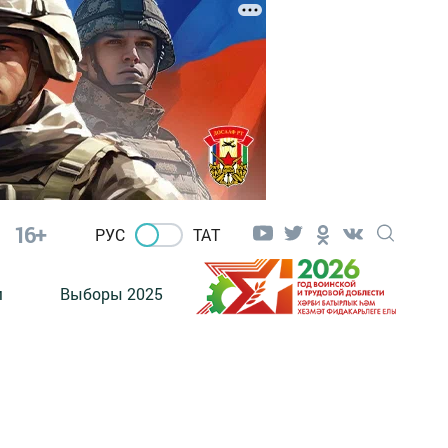
16+
РУС
ТАТ
м
Выборы 2025