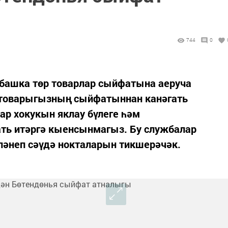
744
0
 башка төр товарлар сыйфатына аеруча
н товарыгызның сыйфатыннан канәгать
ар хокукын яклау бүлеге һәм
ть итәргә кыенсынмагыз. Бу службалар
ләнеп сәүдә нокталарын тикшерәчәк.