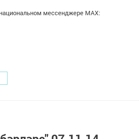
в национальном мессенджере MАХ:
әбәрләре" 07.11.14