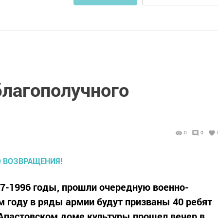
благополучного
0
0
7-1996 годы, прошли очередную военно-
 году в ряды армии будут призваны 40 ребят
в Апастовском доме культуры прошел вечер в