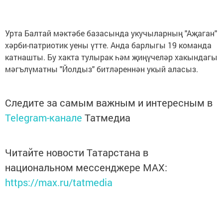
Урта Балтай мәктәбе базасында укучыларның "Аҗаган"
хәрби-патриотик уены үтте. Анда барлыгы 19 команда
катнашты. Бу хакта тулырак һәм җиңүчеләр хакындагы
мәгълүматны "Йолдыз" битләреннән укый аласыз.
Следите за самым важным и интересным в
Telegram-канале
Татмедиа
Читайте новости Татарстана в
национальном мессенджере MАХ:
https://max.ru/tatmedia