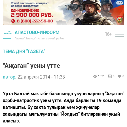
АПАСТОВО-ИНФОРМ
16+
Газета "Звезда" - Апастовский район
ТЕМА ДНЯ "ГАЗЕТА"
“Аҗаган” уены үтте
автор,
22 апреля 2014 - 11:33
1521
0
0
Урта Балтай мәктәбе базасында укучыларның "Аҗаган"
хәрби-патриотик уены үтте. Анда барлыгы 19 команда
катнашты. Бу хакта тулырак һәм җиңүчеләр
хакындагы мәгълүматны "Йолдыз" битләреннән укый
аласыз.