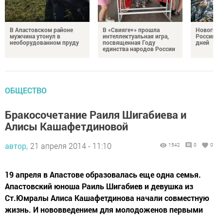
В Апастовском районе
В «Свияге+» прошла
Нового
мужчина утонул в
интеллектуальная игра,
России 
необорудованном пруду
посвященная Году
дней
единства народов России
ОБЩЕСТВО
Бракосочетание Раиля Шигабиева и
Алисы Кашафетдиновой
автор,
21 апреля 2014 - 11:10
1542
0
0
19 апреля в Апастове образовалась еще одна семья.
Апастовский юноша Раиль Шигабиев и девушка из
Ст.Юмралы Алиса Кашафетдинова начали совместную
жизнь. И нововведением для молодоженов первыми