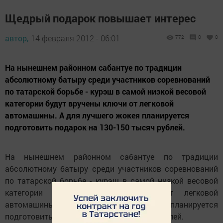
Щедрый подарок повышает интерес
автор,
14 февраля 2012 - 06:01
772
0
0
На нынешнем районном сабантуе по традиции
абсолютному батыру среди участников соревнований
по татарской борьбе - курэш в самой низкой весовой
категории будут вручены ключи от легковой
автомашины. А для лучшего жокея планируется
подготовить подарок на 130-150 тысяч рублей.
На нынешнем районном сабантуе по традиции
абсолютному батыру среди участников соревнований
по татарской борьбе - курэш в самой низкой весовой
категории будут вручены ключи от легковой
автомашины. А для лучшего жокея планируется
подготовить подарок на 130-150 тысяч рублей.