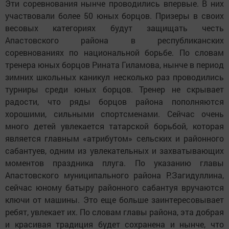
Эти соревнования нынче проводились впервые. В них
участвовали более 50 юных борцов. Призеры в своих
весовых категориях будут защищать честь
Апастовского района в республиканских
соревнованиях по национальной борьбе. По словам
тренера юных борцов Рината Гиламова, нынче в период
зимних школьных каникул несколько раз проводились
турниры среди юных борцов. Тренер не скрывает
радости, что ряды борцов района по­пол­няются
хорошими, силь­ными спортсменами. Сейчас очень
много детей увлекается татарской борьбой, которая
является главным «атрибутом» сель­ских и районного
сабантуев, одним из увлекательных и захватывающих
моментов праздника плуга. По указанию главы
Апастовского муниципального района Р.Загидуллина,
сейчас юному батыру районного сабантуя вручаются
ключи от машины. Это еще больше заинтересовывает
ребят, увлекает их. По словам главы района, эта добрая
и красивая традиция будет сохранена и нынче, что