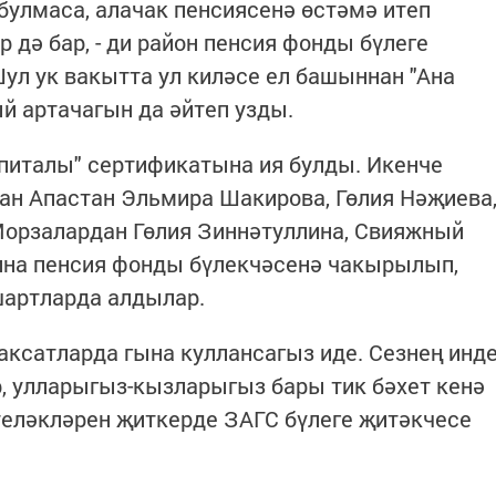
 булмаса, алачак пенсиясенә өстәмә итеп
 дә бар, - ди район пенсия фонды бүлеге
л ук вакытта ул киләсе ел башыннан "Ана
 артачагын да әйтеп узды.
капиталы" сертификатына ия булды. Икенче
ган Апастан Эльмира Шакирова, Гөлия Нәҗиева
Морзалардан Гөлия Зиннәтуллина, Свияжный
на пенсия фонды бүлекчәсенә чакырылып,
артларда алдылар.
аксатларда гына куллансагыз иде. Сезнең инд
р, улларыгыз-кызларыгыз бары тик бәхет кенә
е теләкләрен җиткерде ЗАГС бүлеге җитәкчесе