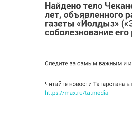
Найдено тело Чекан
лет, объявленного 
газеты «Йолдыз» («
соболезнование его
Следите за самым важным и 
Читайте новости Татарстана 
https://max.ru/tatmedia