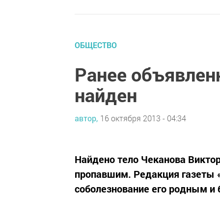
ОБЩЕСТВО
Ранее объявлен
найден
автор,
16 октября 2013 - 04:34
Найдено тело Чеканова Виктор
пропавшим. Редакция газеты 
соболезнование его родным и 