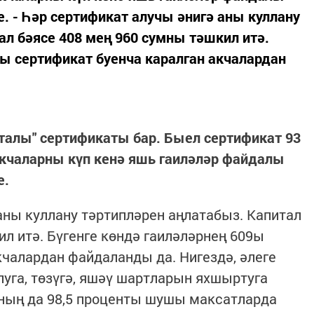
. - Һәр сертификат алучы әнигә аны куллану
ал бәясе 408 мең 960 сумны тәшкил итә.
9ы сертификат буенча каралган акчалардан
италы" сертификаты бар. Быел сертификат 93
акчаларны күп кенә яшь гаиләләр файдалы
е.
 аны куллану тәртипләрен аңлатабыз. Капитал
л итә. Бүгенге көндә гаиләләрнең 609ы
кчалардан файдаланды да. Нигездә, әлеге
луга, төзүгә, яшәү шартларын яхшыртуга
ның да 98,5 проценты шушы максатларда