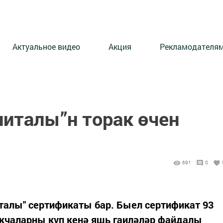
Актуальное видео
Акция
Рекламодателя
питалы”н торак өчен
691
0
италы" сертификаты бар. Быел сертификат 93
акчаларны күп кенә яшь гаиләләр файдалы