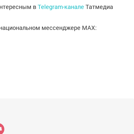
интересным в
Telegram-канале
Татмедиа
в национальном мессенджере MАХ: