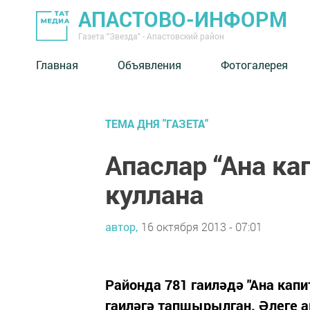
АПАСТОВО-ИНФОРМ
Газета "Звезда" - Апастовский район
Главная
Объявления
Фотогалерея
ТЕМА ДНЯ "ГАЗЕТА"
Апаслар “Ана ка
куллана
автор,
16 октября 2013 - 07:01
Районда 781 гаиләдә "Ана кап
гаиләгә тапшырылган. Әлеге 