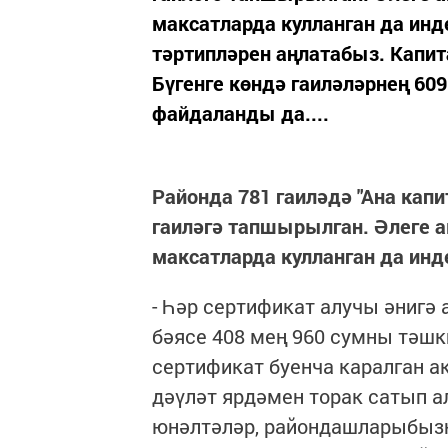
максатларда кулланган да инде
тәртипләрен аңлатабыз. Капит
Бүгенге көндә гаиләләрнең 60
файдаланды да....
Районда 781 гаиләдә "Ана кап
гаиләгә тапшырылган. Әлеге 
максатларда кулланган да инд
- Һәр сертификат алучы әнигә
бәясе 408 мең 960 сумны тәшки
сертификат буенча каралган а
дәүләт ярдәмен торак сатып а
юнәлтәләр, райондашларыбыз