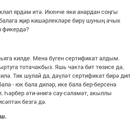
клап ярдәм итә. Икенче яки анардан соңгы
е балага җир кишәрлекләре бирү шуның ачык
и фикердә?
ньяга килде. Менә бүген сертификат алдым.
ртуга тотачакбыз. Яшь чакта бит төзисе дә,
лә. Тик шулай да, дәүләт сертификат бирә ди
ала - юк бала диләр, ике бала бер-берсенә
ул. Һәрбер әти-әнигә сау-сәламәт, акыллы
исәптән безгә дә.
аш.