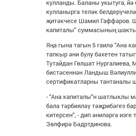
кулланды. Баланы укытуга, йә
кулланырга теләк белдерүчеләр
җитәкчесе Шамил Гаффаров. Шу
капиталы" суммасының шактый
Яңа гына тагын 5 гаилә "Ана 
тапкыр әни булу бәхетен таты
Тутайдан Гөлшат Нургалиева, 
бистәсеннән Ландыш Вәлиулли
сертификатларны тантаналы ш
- "Ана капиталы"н шатлыклы м
бала тәрбияләү тәҗрибәгез ба
китерсен", - дип әниләргә изг
Зөлфирә Бәдртдинова.