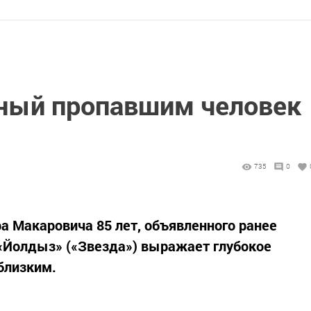
ный пропавшим человек
735
0
а Макаровича 85 лет, объявленного ранее
«Йолдыз» («Звезда») выражает глубокое
близким.