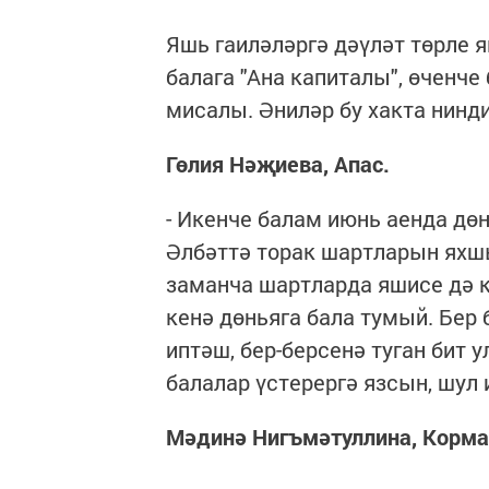
Яшь гаиләләргә дәүләт төрле я
балага "Ана капиталы", өченч
мисалы. Әниләр бу хакта нинд
Гөлия Нәҗиева, Апас.
- Икенче балам июнь аенда дө
Әлбәттә торак шартларын яхшы
заманча шартларда яшисе дә ки
кенә дөньяга бала тумый. Бер б
иптәш, бер-берсенә туган бит 
балалар үстерергә язсын, шул 
Мәдинә Нигъмәтуллина, Корм