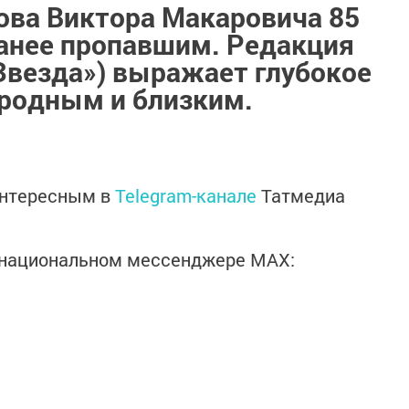
ова Виктора Макаровича 85
ранее пропавшим. Редакция
Звезда») выражает глубокое
 родным и близким.
интересным в
Telegram-канале
Татмедиа
в национальном мессенджере MАХ: