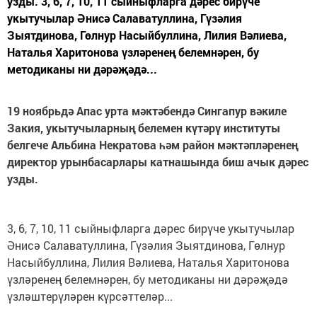
узды. 3, 6, 7, 10, 11 сыйныфларга дәрес бирүче
укытучылар Әнисә Салаватуллина, Гүзәлия
Зыятдинова, Гөлнур Насыйбуллина, Лилия Вәлиева,
Наталья Харитонова үзләренең белемнәрен, бу
методиканы ни дәрәҗәдә...
19 ноябрьдә Апас урта мәктәбендә Сингапур вәкиле
Закия, укытучыларның белемен күтәрү институты
белгече Альбина Некратова һәм район мәктәпләренең
директор урынбасарлары катнашында биш ачык дәрес
узды.
3, 6, 7, 10, 11 сыйныфларга дәрес бирүче укытучылар
Әнисә Салаватуллина, Гүзәлия Зыятдинова, Гөлнур
Насыйбуллина, Лилия Вәлиева, Наталья Харитонова
үзләренең белемнәрен, бу методиканы ни дәрәҗәдә
үзләштерүләрен күрсәттеләр...