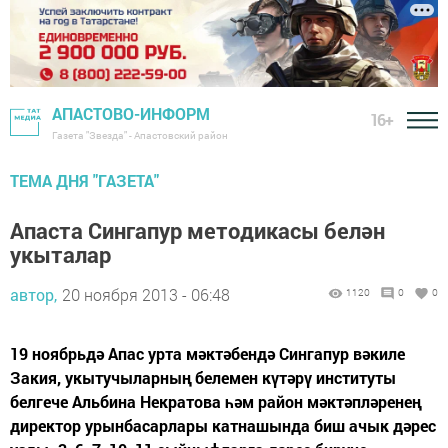
АПАСТОВО-ИНФОРМ
16+
Газета "Звезда" - Апастовский район
ТЕМА ДНЯ "ГАЗЕТА"
Апаста Сингапур методикасы белән
укыталар
автор,
20 ноября 2013 - 06:48
1120
0
0
19 ноябрьдә Апас урта мәктәбендә Сингапур вәкиле
Закия, укытучыларның белемен күтәрү институты
белгече Альбина Некратова һәм район мәктәпләренең
директор урынбасарлары катнашында биш ачык дәрес