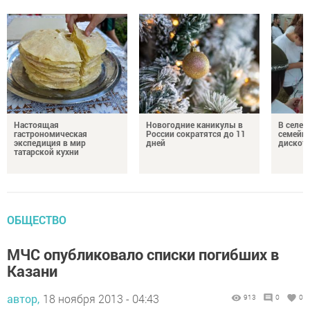
Настоящая
Новогодние каникулы в
В селе 
гастрономическая
России сократятся до 11
семейн
экспедиция в мир
дней
дискот
татарской кухни
ОБЩЕСТВО
МЧС опубликовало списки погибших в
Казани
автор,
18 ноября 2013 - 04:43
913
0
0