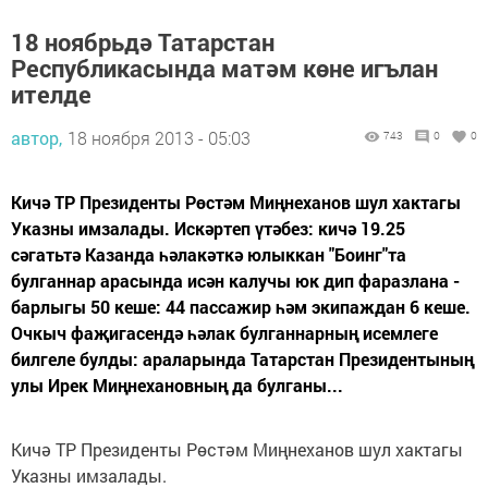
18 ноябрьдә Татарстан
Республикасында матәм көне игълан
ителде
автор,
18 ноября 2013 - 05:03
743
0
0
Кичә ТР Президенты Рөстәм Миңнеханов шул хактагы
Указны имзалады. Искәртеп үтәбез: кичә 19.25
сәгатьтә Казанда һәлакәткә юлыккан "Боинг"та
булганнар арасында исән калучы юк дип фаразлана -
барлыгы 50 кеше: 44 пассажир һәм экипаждан 6 кеше.
Очкыч фаҗигасендә һәлак булганнарның исемлеге
билгеле булды: араларында Татарстан Президентының
улы Ирек Миңнехановның да булганы...
Кичә ТР Президенты Рөстәм Миңнеханов шул хактагы
Указны имзалады.