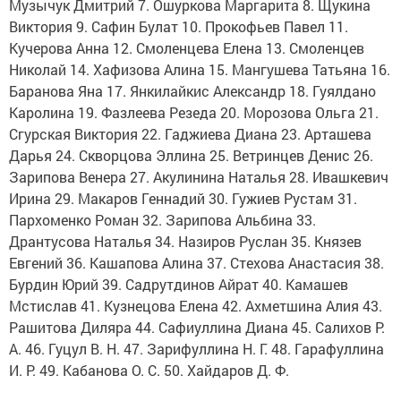
Музычук Дмитрий 7. Ошуркова Маргарита 8. Щукина
Виктория 9. Сафин Булат 10. Прокофьев Павел 11.
Кучерова Анна 12. Смоленцева Елена 13. Смоленцев
Николай 14. Хафизова Алина 15. Мангушева Татьяна 16.
Баранова Яна 17. Янкилайкис Александр 18. Гуялдано
Каролина 19. Фазлеева Резеда 20. Морозова Ольга 21.
Сгурская Виктория 22. Гаджиева Диана 23. Арташева
Дарья 24. Скворцова Эллина 25. Ветринцев Денис 26.
Зарипова Венера 27. Акулинина Наталья 28. Ивашкевич
Ирина 29. Макаров Геннадий 30. Гужиев Рустам 31.
Пархоменко Роман 32. Зарипова Альбина 33.
Дрантусова Наталья 34. Назиров Руслан 35. Князев
Евгений 36. Кашапова Алина 37. Стехова Анастасия 38.
Бурдин Юрий 39. Садрутдинов Айрат 40. Камашев
Мстислав 41. Кузнецова Елена 42. Ахметшина Алия 43.
Рашитова Диляра 44. Сафиуллина Диана 45. Салихов Р.
А. 46. Гуцул В. Н. 47. Зарифуллина Н. Г. 48. Гарафуллина
И. Р. 49. Кабанова О. С. 50. Хайдаров Д. Ф.