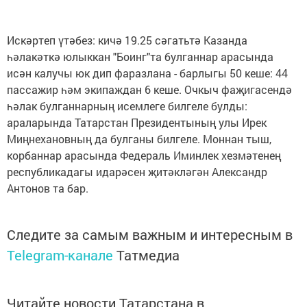
Искәртеп үтәбез: кичә 19.25 сәгатьтә Казанда
һәлакәткә юлыккан "Боинг"та булганнар арасында
исән калучы юк дип фаразлана - барлыгы 50 кеше: 44
пассажир һәм экипаждан 6 кеше. Очкыч фаҗигасендә
һәлак булганнарның исемлеге билгеле булды:
араларында Татарстан Президентының улы Ирек
Миңнехановның да булганы билгеле. Моннан тыш,
корбаннар арасында Федераль Иминлек хезмәтенең
республикадагы идарәсен җитәкләгән Александр
Антонов та бар.
Следите за самым важным и интересным в
Telegram-канале
Татмедиа
Читайте новости Татарстана в