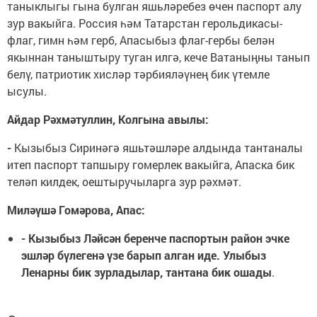
таныклыгы гына булган яшьләребез өчен паспорт алу
зур вакыйга. Россия һәм Татарстан герольдикасы-
флаг, гимн һәм герб, Апасыбыз флаг-гербы белән
якыннан таныштыру туган илгә, кече Ватаныңны танып
белү, патриотик хисләр тәрбияләүнең бик үтемле
ысулы.
Айдар Рәхмәтуллин, Колгына авылы:
-
Кызыбыз Сиринәгә яшьтәшләре алдында тантаналы
итеп паспорт тапшыру гомерлек вакыйга, Апаска бик
теләп килдек, оештыручыларга зур рәхмәт.
Миләүшә Гомәрова, Апас:
- Кызыбыз Ләйсән беренче паспортын район эчке
эшләр бүлегенә үзе барып алган иде. Улыбыз
Ленарны бик зурладылар, тантана бик ошады
.