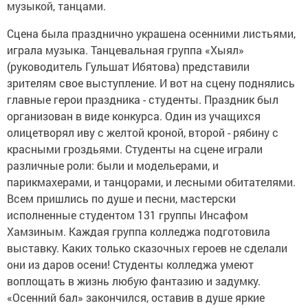
музыкой, танцами.
Сцена была празднично украшена осенними листьями,
играла музыка. Танцевальная группа «Хыял»
(руководитель Гульшат Ибятова) представили
зрителям свое выступление. И вот на сцену поднялись
главные герои праздника - студенты. Праздник был
организован в виде конкурса. Один из учащихся
олицетворял иву с желтой кроной, второй - рябину с
красными гроздьями. Студенты на сцене играли
различные роли: были и модельерами, и
парикмахерами, и танцорами, и лесными обитателями.
Всем пришлись по душе и песни, мастерски
исполненные студентом 131 группы Инсафом
Хамзиным. Каждая группа колледжа подготовила
выставку. Каких только сказочных героев не сделали
они из даров осени! Студенты колледжа умеют
воплощать в жизнь любую фантазию и задумку.
«Осенний бал» закончился, оставив в душе яркие