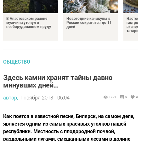
В Апастовском районе
Новогодние каникулы в
Настоя
мужчина утонул в
России сократятся до 11
гастро
необорудованном пруду
дней
экспеди
татарск
ОБЩЕСТВО
Здесь камни хранят тайны давно
минувших дней…
автор,
1 ноября 2013 - 06:04
1307
0
0
Как поется в известной песне, Билярск, на самом деле,
является одним из самых красивых уголков нашей
республики. Местность с плодородной почвой,
раздольными лугами, смешанными лесами в долине