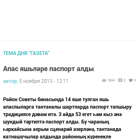
ТЕМА ДНЯ "ГАЗЕТА"
Апас яшьләре паспорт алды
автор,
5 ноября 2013 - 12:11
1834
0
0
Район Советы бинасында 14 яше тулган яшь
апаслыларга тантаналы шартларда паспорт тапшыру
традициясе дәвам итә. 3 айда 53 егет һәм кыз әнә
шундый тәртиптә паспорт алды. Бу чараның
һәркайсына аерым сценарий әзерләнә, тантанада
катнашучылар алдында районның күренекле