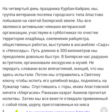
На четвертый день праздника Курбан-байрам, мы,
группа ветеранов поселка городского типа Апастово
побывали на святой Билярской земле. Мы все
являемся активными членами ветеранской
организации, участвуем в субботниках по очистке
территории кладбища, озеленении райцентра,
общественных работах, выступаем в ансамблях «Садэ»
и «Непоседы». Путь длиною в 300-километров мы
преодолели довольно быстро. В Билярске нас радушно
встретили, организовали экскурсию в музей. Не
передать словами всех впечатлений, эмоций, что мы
здесь испытали. Потом мы отправились к Святому
ключу, чтобы испить его целебной воды, поднялись на
Хужалар тавы. Спустившись с горы, имам Апастовской
мечети «Миргасим» Рамазан-хазрат Аминов прочитал
молитвы. Затем мы все вместе отведали привезенный
с собой плов, шурпу, приготовленные из мяса
жертвенного барашка, вкусную выпечку, сладости.