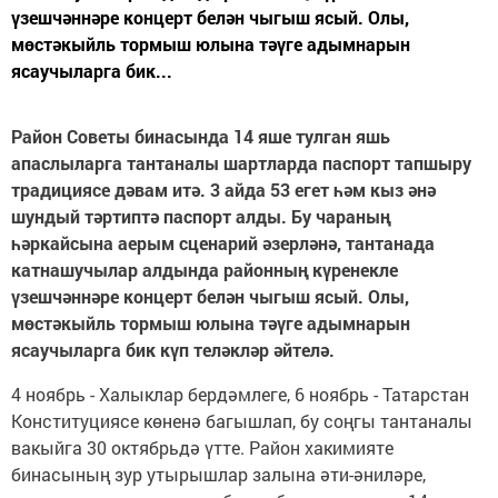
үзешчәннәре концерт белән чыгыш ясый. Олы,
мөстәкыйль тормыш юлына тәүге адымнарын
ясаучыларга бик...
Район Советы бинасында 14 яше тулган яшь
апаслыларга тантаналы шартларда паспорт тапшыру
традициясе дәвам итә. 3 айда 53 егет һәм кыз әнә
шундый тәртиптә паспорт алды. Бу чараның
һәркайсына аерым сценарий әзерләнә, тантанада
катнашучылар алдында районның күренекле
үзешчәннәре концерт белән чыгыш ясый. Олы,
мөстәкыйль тормыш юлына тәүге адымнарын
ясаучыларга бик күп теләкләр әйтелә.
4 ноябрь - Халыклар бердәмлеге, 6 ноябрь - Татарстан
Конституциясе көненә багышлап, бу соңгы тантаналы
вакыйга 30 октябрьдә үтте. Район хакимияте
бинасының зур утырышлар залына әти-әниләре,