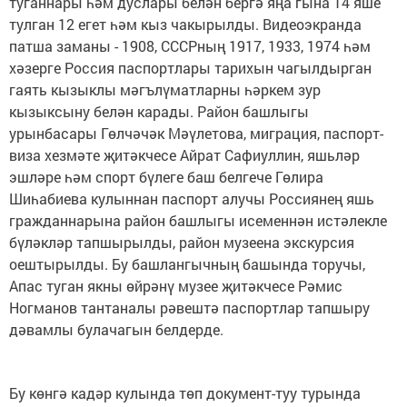
туганнары һәм дуслары белән бергә яңа гына 14 яше
тулган 12 егет һәм кыз чакырылды. Видеоэкранда
патша заманы - 1908, СССРның 1917, 1933, 1974 һәм
хәзерге Россия паспортлары тарихын чагылдырган
гаять кызыклы мәгълүматларны һәркем зур
кызыксыну белән карады. Район башлыгы
урынбасары Гөлчәчәк Мәүлетова, миграция, паспорт-
виза хезмәте җитәкчесе Айрат Сафиуллин, яшьләр
эшләре һәм спорт бүлеге баш белгече Гөлира
Шиһабиева кулыннан паспорт алучы Россиянең яшь
гражданнарына район башлыгы исеменнән истәлекле
бүләкләр тапшырылды, район музеена экскурсия
оештырылды. Бу башлангычның башында торучы,
Апас туган якны өйрәнү музее җитәкчесе Рәмис
Ногманов тантаналы рәвештә паспортлар тапшыру
дәвамлы булачагын белдерде.
Бу көнгә кадәр кулында төп документ-туу турында