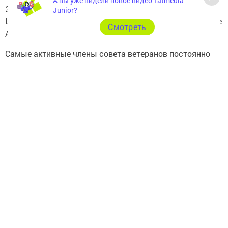
А вы уже видели новое видео Tatmedia
Знатным получился плов, приготовленный Габбасом
Junior?
Шафигуллиным. А как вкусны были пироги, испеченные
Cмотреть
Асией Хасановой и Гульфарой Закировой.
Самые активные члены совета ветеранов постоянно
ездят по памятным местам, бывают на концертах и
спектаклях, интересных встречах. Мы очень хотим
побывать еще во многих других исторических местах
нашей любимой республики. Большое спасибо
организаторам этой поездки. Ведь встреча, общение с
друзьями это всегда заряд бодрости, хорошего
настроения, услада для души.
Следите за самым важным и интересным в
Telegram-канале
Татмедиа
Читайте новости Татарстана в