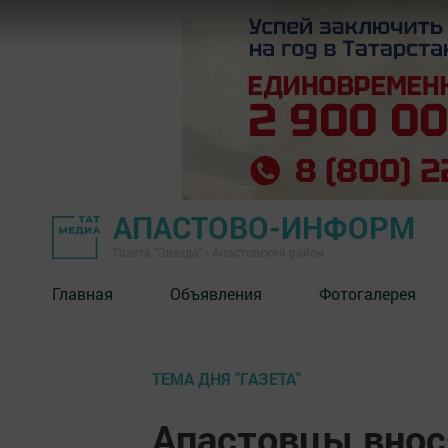
АПАСТОВО-ИНФОРМ
Газета "Звезда" - Апастовский район
Главная
Объявления
Фотогалерея
ТЕМА ДНЯ "ГАЗЕТА"
Апастовцы внос