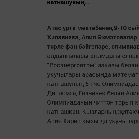
катнашуның...
Апас урта мәктәбенең 9-10 с
Хилавиева, Алия Әхмәтовалар р
төрле фән бәйгеләре, олимпиа
алдынгылары агымдагы елның 
"Росэнергоатом" заказы белән
укучылары арасында математи
катнашуның 5 нче Олимпиадас
Дипломга, Гөлчәчәк белән Али
Олимпиаданың читтән торып к
катнашкан. Кызларның җитәкч
Асия Харис кызы да укучылар