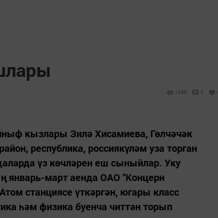
шлары
1385
0
ыйныф кызлары Зилә Хисамиева, Гөлчәчәк
айон, республика, россиякүләм уза торган
даларда үз көчләрен еш сыныйлар. Уку
 январь-март аенда ОАО "Концерн
 Атом станциясе үткәргән, югары класс
ка һәм физика буенча читтән торып