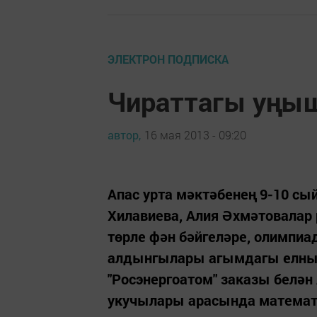
ЭЛЕКТРОН ПОДПИСКА
Чираттагы уңы
автор,
16 мая 2013 - 09:20
Апас урта мәктәбенең 9-10 с
Хилавиева, Алия Әхмәтовалар р
төрле фән бәйгеләре, олимпиа
алдынгылары агымдагы елның
"Росэнергоатом" заказы белән
укучылары арасында математи