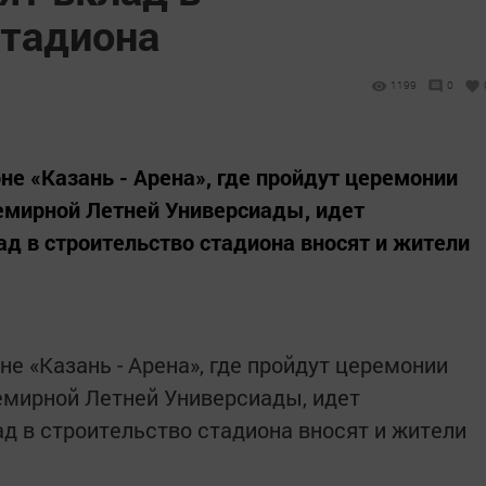
стадиона
1199
0
не «Казань - Арена», где пройдут церемонии
емирной Летней Универсиады, идет
ад в строительство стадиона вносят и жители
е «Казань - Арена», где пройдут церемонии
емирной Летней Универсиады, идет
ад в строительство стадиона вносят и жители