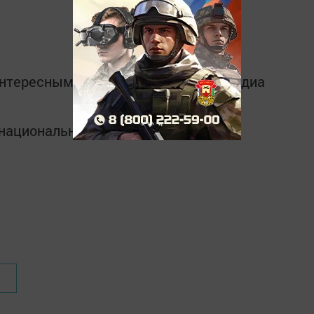
интересным в
Telegram-канале
Татмедиа
в национальном мессенджере MАХ: