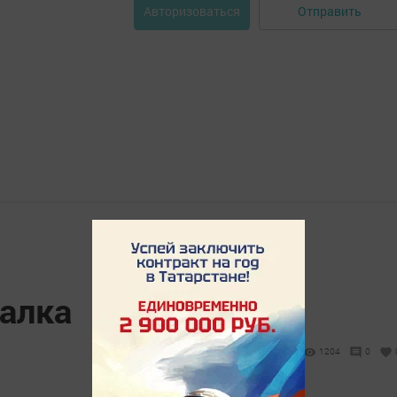
Отправить
Авторизоваться
алка
1204
0