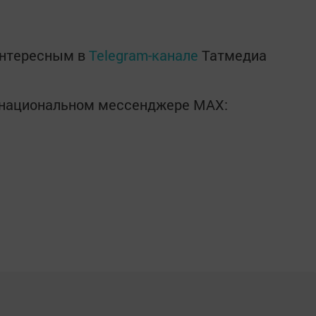
интересным в
Telegram-канале
Татмедиа
в национальном мессенджере MАХ: