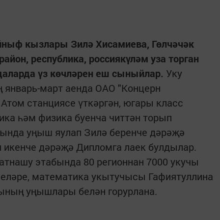
ыйныф кызлары Зилә Хисамиева, Гөлчәчәк
айон, республика, россиякүләм уза торган
даларда үз көчләрен еш сыныйлар.
Уку
январь-март аенда ОАО "Концерн
 Атом станциясе үткәргән, югары класс
ка һәм физика буенча читтән торып
ында уңыш яулап Зилә беренче дәрәҗә
я икенче дәрәҗә Дипломга лаек булдылар.
атнашу этабында 80 регионнан 7000 укучы
еләре, математика укытучысы Гафиятуллина
ының уңышлары белән горурлана.