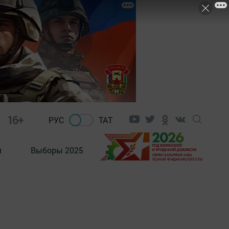
16+
РУС
ТАТ
м
Выборы 2025