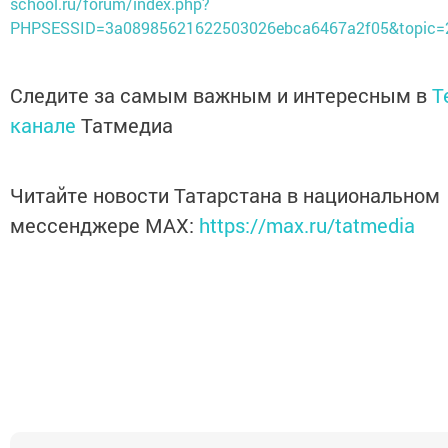
school.ru/forum/index.php?
PHPSESSID=3a08985621622503026ebca6467a2f05&topic=
Следите за самым важным и интересным в
T
канале
Татмедиа
Читайте новости Татарстана в национальном
мессенджере MАХ:
https://max.ru/tatmedia