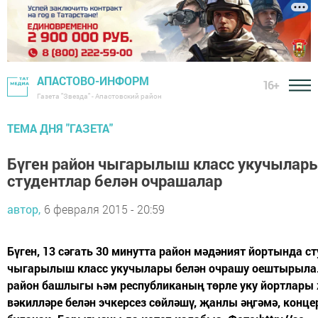
АПАСТОВО-ИНФОРМ
16+
Газета "Звезда" - Апастовский район
ТЕМА ДНЯ "ГАЗЕТА"
Бүген район чыгарылыш класс укучылар
студентлар белән очрашалар
автор,
6 февраля 2015 - 20:59
Бүген, 13 сәгать 30 минутта район мәдәният йортында с
чыгарылыш класс укучылары белән очрашу оештырыла
район башлыгы һәм республиканың төрле уку йортлары 
вәкилләре белән эчкерсез сөйләшү, җанлы әңгәмә, конц