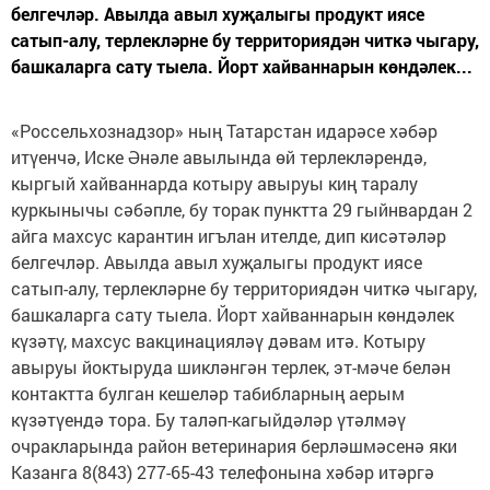
белгечләр. Авылда авыл хуҗалыгы продукт иясе
сатып-алу, терлекләрне бу территориядән читкә чыгару,
башкаларга сату тыела. Йорт хайваннарын көндәлек...
«Россельхознадзор» ның Татарстан идарәсе хәбәр
итүенчә, Иске Әнәле авылында өй терлекләрендә,
кыргый хайваннарда котыру авыруы киң таралу
куркынычы сәбәпле, бу торак пунктта 29 гыйнвардан 2
айга махсус карантин игълан ителде, дип кисәтәләр
белгечләр. Авылда авыл хуҗалыгы продукт иясе
сатып-алу, терлекләрне бу территориядән читкә чыгару,
башкаларга сату тыела. Йорт хайваннарын көндәлек
күзәтү, махсус вакцинацияләү дәвам итә. Котыру
авыруы йоктыруда шикләнгән терлек, эт-мәче белән
контактта булган кешеләр табибларның аерым
күзәтүендә тора. Бу таләп-кагыйдәләр үтәлмәү
очракларында район ветеринария берләшмәсенә яки
Казанга 8(843) 277-65-43 телефонына хәбәр итәргә