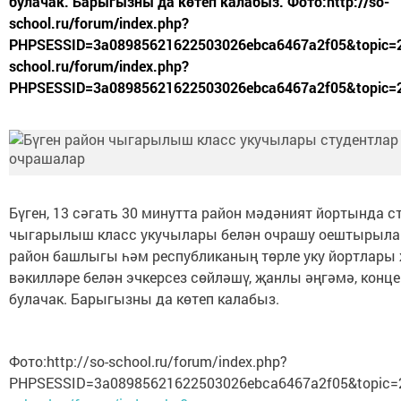
булачак. Барыгызны да көтеп калабыз. Фото:http://so-
school.ru/forum/index.php?
PHPSESSID=3a08985621622503026ebca6467a2f05&topic=29
school.ru/forum/index.php?
PHPSESSID=3a08985621622503026ebca6467a2f05&topic=
Бүген, 13 сәгать 30 минутта район мәдәният йортында с
чыгарылыш класс укучылары белән очрашу оештырыла
район башлыгы һәм республиканың төрле уку йортлары 
вәкилләре белән эчкерсез сөйләшү, җанлы әңгәмә, конц
булачак. Барыгызны да көтеп калабыз.
Фото:http://so-school.ru/forum/index.php?
PHPSESSID=3a08985621622503026ebca6467a2f05&topic=