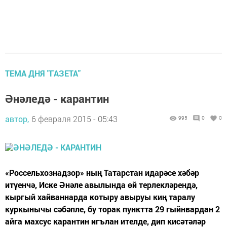
ТЕМА ДНЯ "ГАЗЕТА"
Әнәледә - карантин
автор,
6 февраля 2015 - 05:43
995
0
0
«Россельхознадзор» ның Татарстан идарәсе хәбәр
итүенчә, Иске Әнәле авылында өй терлекләрендә,
кыргый хайваннарда котыру авыруы киң таралу
куркынычы сәбәпле, бу торак пунктта 29 гыйнвардан 2
айга махсус карантин игълан ителде, дип кисәтәләр