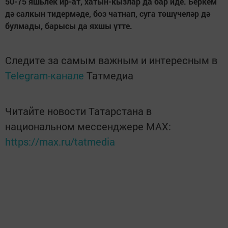
50-75 яшьлек ир-ат, хатын-кызлар да бар иде. Беркем
дә салкын тидермәде, боз чатнап, суга төшүчеләр дә
булмады, барысы да яхшы үтте.
Следите за самым важным и интересным в
Telegram-канале
Татмедиа
Читайте новости Татарстана в
национальном мессенджере MАХ:
https://max.ru/tatmedia