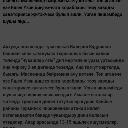
быелгы Масленица бәйрәменә ачу көтелә. Төп иганәче
үзе Яшел Үзән диңгез-елга кораблары төзү заводы
санаториясе җитәкчесе булып эшли. Узган якшәмбедә
шушы яңа...
Акху
җ
а авылында туып үскән Валерий Кудряшов
башлангычы һәм күмәк тырышлык белән халык
телендә "чувашлар ягы" дип йөртелүче урам уртасында
яңа чиркәү 2 ел дигәндә төзелде. Аңа газ-ут кертелде,
быелгы Масленица бәйрәменә ачу көтелә. Төп иганәче
үзе Яшел Үзән диңгез-елга кораблары төзү заводы
санаториясе җитәкчесе булып эшли. Узган якшәмбедә
шушы яңа чиркәү янәшәсендәге Имәлле елгасы яр
читендә христиан динен тотучылар күрше Кайбыч
районы Турминск чиркәвеннән атакай килеп
изгеләндергән бәкедә чукындыру дини йоласын
үтәделәр. Алар арасында 13-15 яшьлек яшүсмерләр,