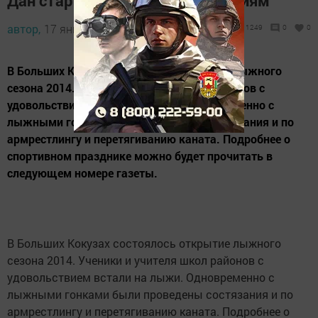
Дан старт лыжным соревнованиям
автор,
17 января 2014 - 12:24
1249
0
0
В Больших Кокузах состоялось открытие лыжного
сезона 2014. Ученики и учителя школ районов с
удовольствием встали на лыжи. Одновременно с
лыжными гонками были проведены состязания и по
армрестлингу и перетягиванию каната. Подробнее о
спортивном празднике можно будет прочитать в
следующем номере газеты.
В Больших Кокузах состоялось открытие лыжного
сезона 2014. Ученики и учителя школ районов с
удовольствием встали на лыжи. Одновременно с
лыжными гонками были проведены состязания и по
армрестлингу и перетягиванию каната. Подробнее о