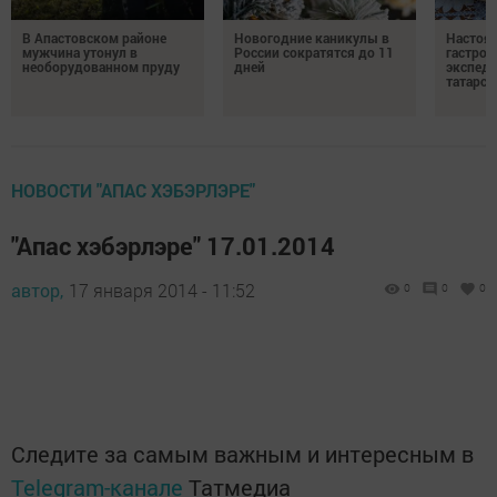
В Апастовском районе
Новогодние каникулы в
Настоя
мужчина утонул в
России сократятся до 11
гастро
необорудованном пруду
дней
экспеди
татарск
НОВОСТИ "АПАС ХЭБЭРЛЭРЕ"
"Апас хэбэрлэре" 17.01.2014
автор,
17 января 2014 - 11:52
0
0
0
Следите за самым важным и интересным в
Telegram-канале
Татмедиа