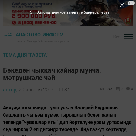
4
Автоматическое закрытие баннера через
АПАСТОВО-ИНФОРМ
16+
Газета "Звезда" - Апастовский район
ТЕМА ДНЯ "ГАЗЕТА"
Бәкедән чыккач кайнар мунча,
мәтрүшкәле чәй
автор,
20 января 2014 - 11:34
1046
0
0
Акхуҗа авылында туып үскән Валерий Кудряшов
башлангычы һәм күмәк тырышлык белән халык
телендә "чувашлар ягы" дип йөртелүче урам уртасында
яңа чиркәү 2 ел дигәндә төзелде. Аңа газ-ут кертелде,