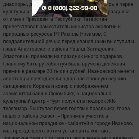
диаспоры, других национальностей собрались в парке
культуры и отдыха В. Я. Степанова. Гостей праздника
от имени Президента Республики Татарстан
приветствовал заместитель министра экологии и
природных ресурсов РТ Рамиль Низамов. С
поздравительной речью перед ивановцами выступил и
глава Апастовского района Рашид Загидуллин.
Апастовцы привезли на праздник много подарков.
Главному батыру сабантуя была вручена денежная
премия в размере 20 тысяч рублей, Ивановской мечети
апастовцы преподнесли в дар электронную версию
священного Корана и ковер с изображением
знаменитой башни Сююмбике, а национально-
культурный центр «Нур» получил в подарок ЖК-
телевизор. Выступая перед гостями праздника, глава
нашего района сказал: «Принимая участие в
национальном празднике - сабантуй в городе Иваново,
мы, прежде всего, хотим установить контакт,
дружеские связи с татарами, проживающими вдали от