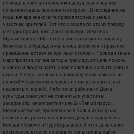
помощь в поисках половинки девушкам и парням
помогали сваха, психолог и астролог. В последние же
годы вечера знакомств проводятся на сцене, с
участием зрителей. Вот что сказала по этому поводу
методист районного Дома культуры Земфира
Мухаметшина: «Мы хотели внести какую-то новизну.
Возможно, в будущем мы вновь вернемся к практике
проведения встреч за круглым столом». Проводя такие
мероприятия, организаторы преследуют цель помочь
молодым людям найти свою половину, создать новые
семьи. А ведь, сколько в наших деревнях неженатых
парней! Незамужних девушек не так уж много, а вот
неженатых парней… Работники районного Дома
культуры советуют не стесняться участия в
заседаниях, мероприятиях клуба «Белый парус».
Мероприятие же, проведенное в Больших Бакрчах
помогло встретиться парням и девушкам деревень
Большие Бакрче и Чуру-Барышево. В этот день свою
возможную вторую половинку попытались найти