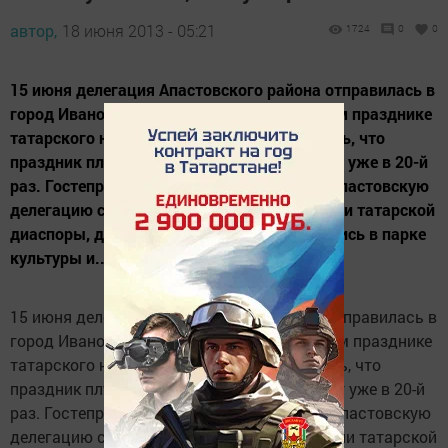
автор,
18 июня 2013 - 05:21
1724
0
0
15 июня делегация Апастовского района отправилась в
город Иваново для участия в национальном празднике
татарского народа - Сабантуй. Надо сказать, что
праздник плуга проводится в городе невест уже в 20-й
раз. Гостеприимные ивановцы встретили апастовскую
делегацию с хлебом и солью. Представители татарской
диаспоры, других национальностей собрались в парке
культуры и...
15 июня делегация Апастовского района отправилась в
город Иваново для участия в национальном празднике
татарского народа - Сабантуй. Надо сказать, что
праздник плуга проводится в городе невест уже в 20-й
раз. Гостеприимные ивановцы встретили апастовскую
делегацию с хлебом и солью. Представители татарской