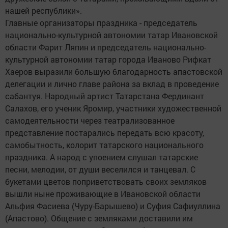
нашей республики».
Главные организаторы праздника - председатель
национально-культурной автономии татар Ивановской
области Фарит Ляпин и председатель национально-
культурной автономии татар города Иваново Рифкат
Хаеров выразили большую благодарность апастовской
делегации и лично главе района за вклад в проведение
сабантуя. Народный артист Татарстана Фердинант
Салахов, его ученик Яромир, участники художественной
самодеятельности через театрализованное
представление постарались передать всю красоту,
самобытность, колорит татарского национального
праздника. А народ с упоением слушал татарские
песни, мелодии, от души веселился и танцевал. С
букетами цветов поприветствовать своих земляков
вышли ныне проживающие в Ивановской области
Альфия Фасиева (Чуру-Барышево) и Суфия Сафиуллина
(Апастово). Общение с земляками доставили им