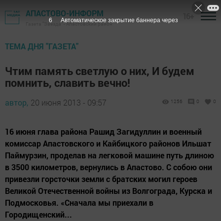
АПАСТОВО-ИНФОРМ
16+
5
Автоматическое закрытие баннера через
Газета "Звезда" - Апастовский район
ТЕМА ДНЯ "ГАЗЕТА"
Чтим память светлую о них, И будем
помнить, славить вечно!
автор,
20 июня 2013 - 09:57
1256
0
0
16 июня глава района Рашид Загидуллин и военный
комиссар Апастовского и Кайбицкого районов Ильшат
Паймурзин, проделав на легковой машине путь длиною
в 3500 километров, вернулись в Апастово. С собою они
привезли горсточки земли с братских могил героев
Великой Отечественной войны из Волгограда, Курска и
Подмосковья. «Сначала мы приехали в
Городищенский...