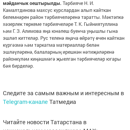
мәйданчык оештырылды.
Тәрбияче Н. И.
Камалтдинова махсус курслардан алып кайткан
белемнәрен район тәрбиячеләренә таратты. Мәктәпкә
хәзерлек төркеме тәрбиячеләре Т. К. Гыйниятуллина
һәм Г. З. Алимова яңа юнәлеш буенча уңышлы гына
эшләп киттеләр. Рус теленә яңача өйрәтү өчен кайткан
күргәзмә һәм таркатма материаллар белән
эшләүләренә, балаларның ирешкән нәтиҗәләренә
районкүләм киңәшмәгә җыелган тәрбиячеләр югары
бәя бирделәр.
Следите за самым важным и интересным в
Telegram-канале
Татмедиа
Читайте новости Татарстана в