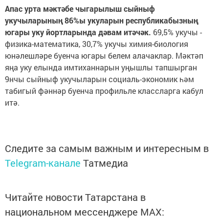
Апас урта м
ә
кт
ә
бе чыгарылыш сыйныф
укучыларыны
ң
86%ы укуларын республикабызны
ң
югары уку йортларында д
ә
вам ит
ә
ч
ә
к.
69,5% укучы -
физика-математика, 30,7% укучы химия-биология
юнәлешләре буенча югары белем алачаклар. Мәктәп
яңа уку елында имтиханнарын уңышлы тапшырган
9нчы сыйныф укучыларын социаль-экономик һәм
табигый фәннәр буенча профильле классларга кабул
итә.
Следите за самым важным и интересным в
Telegram-канале
Татмедиа
Читайте новости Татарстана в
национальном мессенджере MАХ: