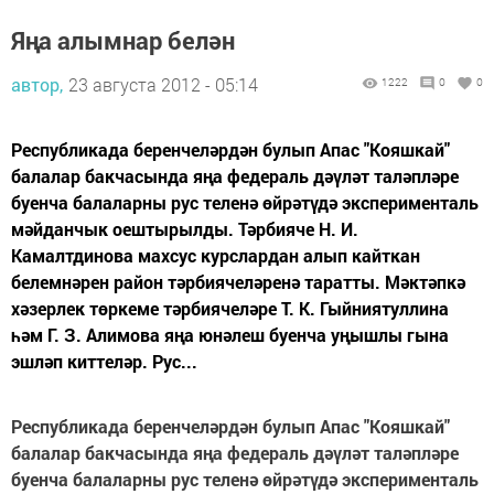
Яңа алымнар белән
автор,
23 августа 2012 - 05:14
1222
0
0
Республикада беренчеләрдән булып Апас "Кояшкай"
балалар бакчасында яңа федераль дәүләт таләпләре
буенча балаларны рус теленә өйрәтүдә эксперименталь
мәйданчык оештырылды. Тәрбияче Н. И.
Камалтдинова махсус курслардан алып кайткан
белемнәрен район тәрбиячеләренә таратты. Мәктәпкә
хәзерлек төркеме тәрбиячеләре Т. К. Гыйниятуллина
һәм Г. З. Алимова яңа юнәлеш буенча уңышлы гына
эшләп киттеләр. Рус...
Республикада беренчеләрдән булып Апас "Кояшкай"
балалар бакчасында яңа федераль дәүләт таләпләре
буенча балаларны рус теленә өйрәтүдә эксперименталь