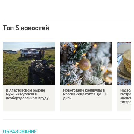
Топ 5 новостей
В Апастовском районе
Новогодние каникулы в
Настоя
мужчина утонул в
России сократятся до 11
гастро
необорудованном пруду
дней
экспеди
татарск
ОБРАЗОВАНИЕ