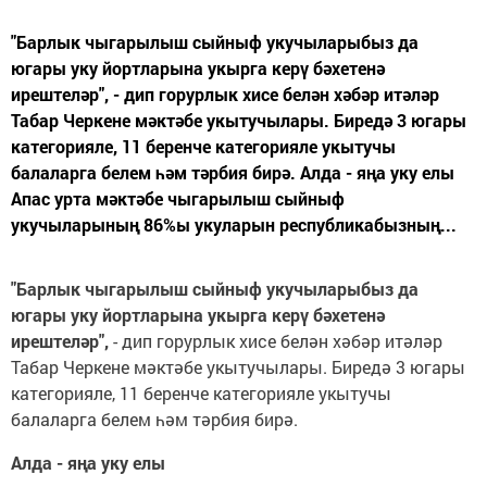
"Барлык чыгарылыш сыйныф укучыларыбыз да
югары уку йортларына укырга керү бәхетенә
ирештеләр", - дип горурлык хисе белән хәбәр итәләр
Табар Черкене мәктәбе укытучылары. Биредә 3 югары
категорияле, 11 беренче категорияле укытучы
балаларга белем һәм тәрбия бирә. Алда - яңа уку елы
Апас урта мәктәбе чыгарылыш сыйныф
укучыларының 86%ы укуларын республикабызның...
"Барлык чыгарылыш сыйныф укучыларыбыз да
югары уку йортларына укырга кер
ү
б
ә
хетен
ә
ирештел
ә
р",
- дип горурлык хисе белән хәбәр итәләр
Табар Черкене мәктәбе укытучылары. Биредә 3 югары
категорияле, 11 беренче категорияле укытучы
балаларга белем һәм тәрбия бирә.
Алда - я
ң
а уку елы