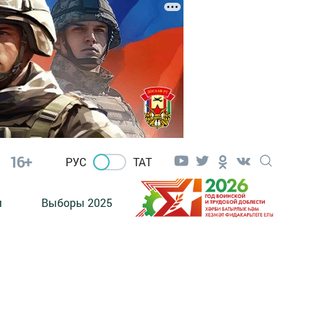
16+
РУС
ТАТ
м
Выборы 2025