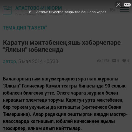
АПАСТОВО-ИНФОРМ
16+
6
Автоматическое закрытие баннера через
Газета "Звезда" - Апастовский район
ТЕМА ДНЯ "ГАЗЕТА"
Каратун мәктәбенең яшь хәбәрчеләре
“Ялкын” юбилеенда
автор,
5 мая 2014 - 05:30
1173
0
0
Балаларның һәм яшүсмерләрнең яраткан журналы
"Ялкын" Галиәскәр Камал театры бинасында 90 еллык
юбилеен билгеләп үтте. Әлеге чарага журнал белән
һәрвакыт элемтәдә торучы Каратун урта мәктәбенең
бер төркем укучысы да катнашты (җитәкчесе Сәвия
Тимершина). Алар редакция оештырган иҗади мастер-
классларда катнашып, юбилей кичәсеннән җылы
тәэсирләр, илһам алып кайттылар.