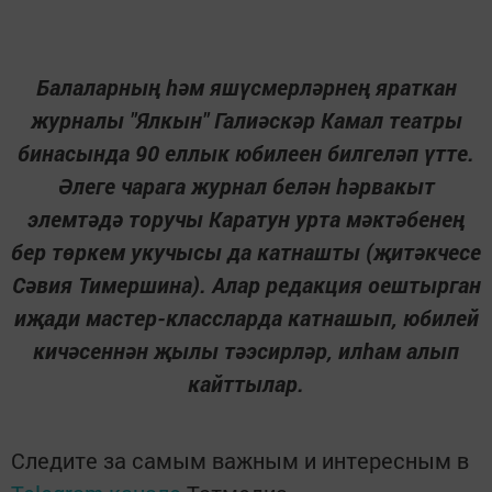
Балаларның һәм яшүсмерләрнең яраткан
журналы "Ялкын" Галиәскәр Камал театры
бинасында 90 еллык юбилеен билгеләп үтте.
Әлеге чарага журнал белән һәрвакыт
элемтәдә торучы Каратун урта мәктәбенең
бер төркем укучысы да катнашты (җитәкчесе
Сәвия Тимершина). Алар редакция оештырган
иҗади мастер-классларда катнашып, юбилей
кичәсеннән җылы тәэсирләр, илһам алып
кайттылар.
Следите за самым важным и интересным в