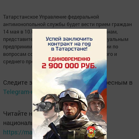
Татарстанское Управление федеральной
антимонопольной службы будет вести прием граждан
14 мая в 10.00 часов. В ходе работы гражданам,
представителям юридических лиц, индивидуальным
предпринимателям будут даны консультации по
вопросам соблюдения прав субъектов малого и
среднего предпринимательства.
Следите за самым важным и интересным в
Telegram-канале
Татмедиа
Читайте новости Татарстана в
национальном мессенджере MАХ:
https://max.ru/tatmedia