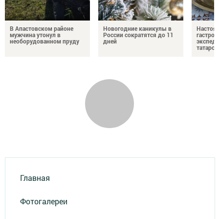
В Апастовском районе
Новогодние каникулы в
Настоя
мужчина утонул в
России сократятся до 11
гастро
необорудованном пруду
дней
экспеди
татарск
Главная
Фотогалереи