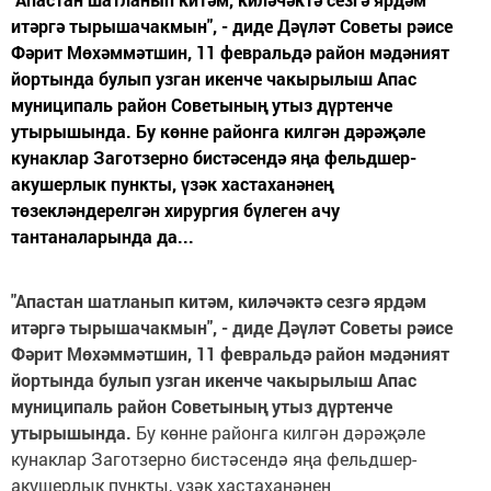
итәргә тырышачакмын", - диде Дәүләт Советы рәисе
Фәрит Мөхәммәтшин, 11 февральдә район мәдәният
йортында булып узган икенче чакырылыш Апас
муниципаль район Советының утыз дүртенче
утырышында. Бу көнне районга килгән дәрәҗәле
кунаклар Заготзерно бистәсендә яңа фельдшер-
акушерлык пункты, үзәк хастаханәнең
төзекләндерелгән хирургия бүлеген ачу
тантаналарында да...
"Апастан шатланып китәм, киләчәктә сезгә ярдәм
итәргә тырышачакмын", - диде Дәүләт Советы рәисе
Фәрит Мөхәммәтшин, 11 февральдә район мәдәният
йортында булып узган икенче чакырылыш Апас
муниципаль район Советының утыз дүртенче
утырышында.
Бу көнне районга килгән дәрәҗәле
кунаклар Заготзерно бистәсендә яңа фельдшер-
акушерлык пункты, үзәк хастаханәнең