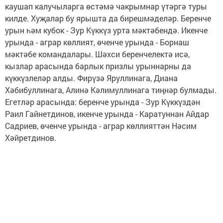
каушап калучыларга өстәмә чакрымнар үтәргә туры
килде. Хуҗалар бу ярышта да бирешмәделәр. Беренче
урын һәм кубок - Зур Күккүз урта мәктәбендә. Икенче
урында - аграр көллият, өченче урында - Борнаш
мәктәбе командалары. Шәхси беренчелектә исә,
кызлар арасында барлык призлы урыннарны да
күккүзлеләр алды. Фирүзә Яруллинага, Диана
Хәбибуллинага, Алинә Кәлимуллинага тиңнәр булмады.
Егетләр арасында: беренче урында - Зур Күккүздән
Раил Гайнетдинов, икенче урында - Каратуннан Айдар
Садриев, өченче урында - аграр көллияттән Нәсим
Хәйретдинов.