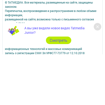
© ТАТМЕДИА. Все материалы, размещенные на сайте, защищены
законом.
Перепечатка, воспроизведение и распространение в любом объеме
информации,
размещенной на сайте, возможна только с письменного согласия
редакций СМИ.
При поддержке Республиканского агентства по печати и массовым
А вы уже видели новое видео Tatmedia
коммуникациям.
Junior?
Наименование СМИ: Апастово-информ
Cмотреть
СМИ зарегистрировано Федеральной службой по надзору в сфере
связи,
информационных технологий и массовых коммуникаций
запись о регистрации СМИ Эл №ФС77-73779 от 12.10.2018
зарегистрировано Федеральной службой по надзору в сфере связи,
информационных технологий и массовых коммуникаций
ФИО главного редактора: Сунгатуллина Гульнара Рустамовна
Адрес редакции: 422350, Россиийская Федерация, Республика
Татарстан, Апастовский район, п.г.т. Апастово, ул. Молодежная, д. 1
Телефон редакции: (84376) 2-13-66. Электронная почта редакции:
yolduzz@mail.ru, также на эту электронную почту можете отправить
сообщения о фактах коррупции.
Учредитель СМИ: АО «ТАТМЕДИА»
Антикоррупционная политика
АО «ТАТМЕДИА» использует «cookie»
для персонализации сервисов и