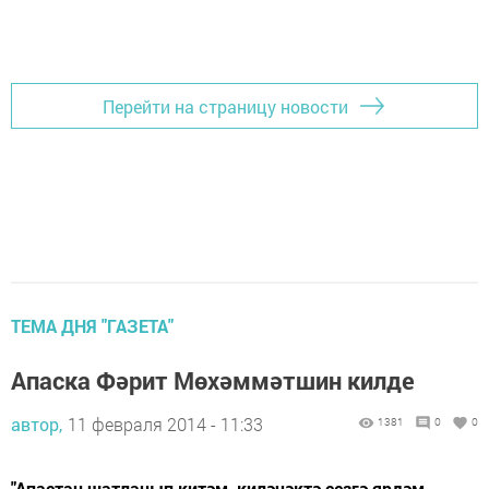
Перейти на страницу новости
ТЕМА ДНЯ "ГАЗЕТА"
Апаска Фәрит Мөхәммәтшин килде
автор,
11 февраля 2014 - 11:33
1381
0
0
"Апастан шатланып китәм, киләчәктә сезгә ярдәм