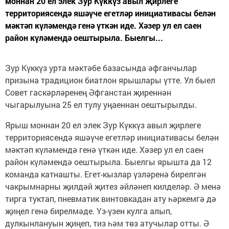
моннан 20 ел элек Зур Күккүз авыл җирлеге
территориясендә яшәүче егетләр инициативасы белән
мәктәп күләмендә генә үткән иде. Хәзер ул ел саен
район күләмендә оештырыла. Быелгы...
Зур Күккүз урта мәктәбе базасында әфганчылар
призына традицион биатлон ярышлары үтте. Ул быел
Совет гаскәрләренең Әфганстан җиреннән
чыгарылуына 25 ел тулу уңаеннан оештырылды.
Ярыш моннан 20 ел элек Зур Күккүз авыл җирлеге
территориясендә яшәүче егетләр инициативасы белән
мәктәп күләмендә генә үткән иде. Хәзер ул ел саен
район күләмендә оештырыла. Быелгы ярышта да 12
команда катнашты. Егет-кызлар үзләренә бирелгән
чакрымнарны җилдәй җитез әйләнеп килделәр. Ә менә
тирга туктап, пневматик винтовкадан ату һәркемгә дә
җиңел генә бирелмәде. Үз-үзен кулга алып,
дулкынлануын җиңеп, тиз һәм төз атучылар отты. Ә