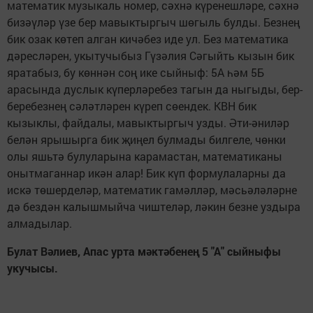
математик музыкаль номер, сәхнә күренешләре, сәхнә
бизәүләр үзе бер мавыктыргыч шөгыль булды. Безнең
бик озак көтеп алган кичәбез иде ул. Без математика
дәресләрен, укытучыбыз Гүзәлия Сәгыйть кызын бик
яратабыз, бу көннән соң ике сыйныф: 5А һәм 5Б
арасында дуслык күперләребез тагын да ныгыды, бер-
беребезнең сәләтләрен күреп сөендек. КВН бик
кызыклы, файдалы, мавыктыргыч узды. Әти-әниләр
белән ярышырга бик җиңел булмады билгеле, чөнки
олы яшьтә булуларына карамастан, математиканы
онытмаганнар икән алар! Бик күп формулаларны да
искә төшерделәр, математик гамәлләр, мәсьә­ләләрне
дә бездән калышмыйча чиштеләр, ләкин безне уздыра
алмадылар.
Булат В
ә
лиев, Апас урта м
ә
кт
ә
бене
ң
5 "А" сыйныфы
укучысы.