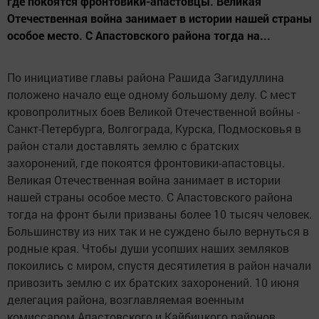
где покоятся фронтовики-апастовцы. Великая
Отечественная война занимает в истории нашей страны
особое место. С Апастовского района тогда на...
По инициативе главы района Рашида Загидуллина
положено начало еще одному большому делу. С мест
кровопролитных боев Великой Отечественной войны -
Санкт-Петербурга, Волгограда, Курска, Подмосковья в
район стали доставлять землю с братских
захоронений, где покоятся фронтовики-апастовцы.
Великая Отечественная война занимает в истории
нашей страны особое место. С Апастовского района
тогда на фронт были призваны более 10 тысяч человек.
Большинству из них так и не суждено было вернуться в
родные края. Чтобы души усопших наших земляков
покоились с миром, спустя десятилетия в район начали
привозить землю с их братских захоронений. 10 июня
делегация района, возглавляемая военным
комиссаром Апастовского и Кайбицкого районов