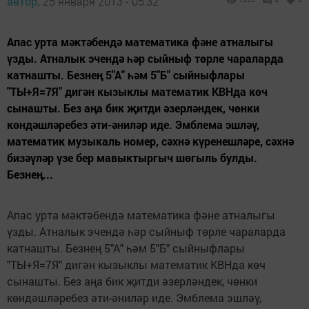
автор,
25 января 2013 - 05:32
Апас урта мәктәбендә математика фәне атналыгы
үзды. Атналык эчендә һәр сыйныф төрле чараларда
катнашты. Безнең 5"А" һәм 5"Б" сыйныфлары
"ТЫ+Я=7Я" дигән кызыклы математик КВНда көч
сынашты. Без аңа бик җитди әзерләндек, чөнки
көндәшләребез әти-әниләр иде. Эмблема эшләү,
математик музыкаль номер, сәхнә күренешләре, сәхнә
бизәүләр үзе бер мавыктыргыч шөгыль булды.
Безнең...
Апас урта мәктәбендә математика фәне атналыгы
үзды. Атналык эчендә һәр сыйныф төрле чараларда
катнашты. Безнең 5"А" һәм 5"Б" сыйныфлары
"ТЫ+Я=7Я" дигән кызыклы математик КВНда көч
сынашты. Без аңа бик җитди әзерләндек, чөнки
көндәшләребез әти-әниләр иде. Эмблема эшләү,