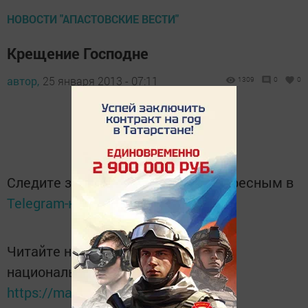
НОВОСТИ "АПАСТОВСКИЕ ВЕСТИ"
Крещение Господне
автор,
25 января 2013 - 07:11
1309
0
0
Следите за самым важным и интересным в
Telegram-канале
Татмедиа
Читайте новости Татарстана в
национальном мессенджере MАХ:
https://max.ru/tatmedia