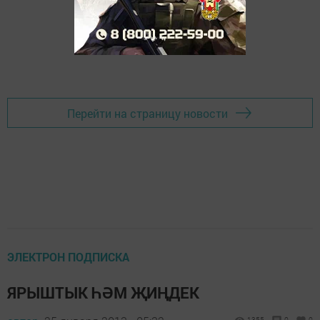
Перейти на страницу новости
ЭЛЕКТРОН ПОДПИСКА
ЯРЫШТЫК ҺӘМ ҖИҢДЕК
1355
0
0