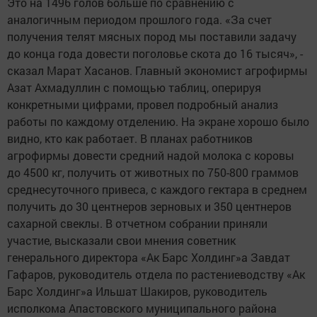
Это на 1496 голов больше по сравнению с
аналогичным периодом прошлого года. «За счет
получения телят мясных пород мы поставили задачу
до конца года довести поголовье скота до 16 тысяч», -
сказал Марат Хасанов. Главный экономист агрофирмы
Азат Ахмадуллин с помощью таблиц, оперируя
конкретными цифрами, провел подробный анализ
работы по каждому отделению. На экране хорошо было
видно, кто как работает. В планах работников
агрофирмы довести средний надой молока с коровы
до 4500 кг, получить от животных по 750-800 граммов
среднесуточного привеса, с каждого гектара в среднем
получить до 30 центнеров зерновых и 350 центнеров
сахарной свеклы. В отчетном собрании приняли
участие, высказали свои мнения советник
генерального директора «Ак Барс Холдинг»а Завдат
Гафаров, руководитель отдела по растениеводству «Ак
Барс Холдинг»а Ильшат Шакиров, руководитель
исполкома Апастовского муниципального района