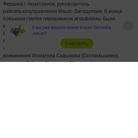
Фердинат Ахметзянов, руководитель
райсельхозуправления Ильяс Загидуллин. В конце
собрания группе передовиков агрофирмы были
вручены денежные премии.
А вы уже видели новое видео Tatmedia
На снимке: руководитель агрофирмы Марат Хасанов и
Junior?
представитель «Ак Барс Холдинг»а Ильшат Шакиров
Cмотреть
чествуют лучшего технолога искусственного
осеменения Исмагила Садыкова (Сатламышево),
ветврача Рафила Халилова (Шигаево) и заведующую
фермой Дильбар Мифтахову (Давликеево).
Следите за самым важным и интересным в
Telegram-канале
Татмедиа
Читайте новости Татарстана в