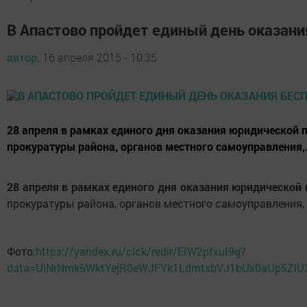
В Апастово пройдет единый день оказан
автор,
16 апреля 2015 - 10:35
28 апреля в рамках единого дня оказания юридической 
прокуратуры района, органов местного самоуправления,.
28 апреля в рамках единого дня оказания юридической
прокуратуры района, органов местного самоуправления, 
Фото:
https://yandex.ru/clck/redir/EIW2pfxuI9g?
data=UlNrNmk5WktYejR0eWJFYk1LdmtxbVJ1bUx0aUp5Zl