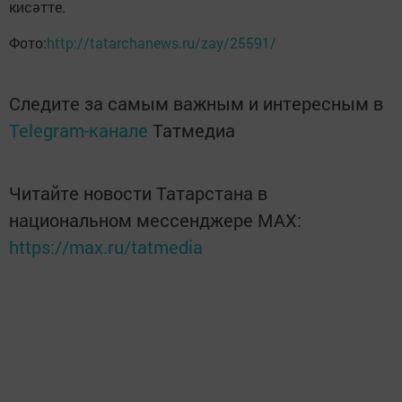
кисәтте.
Фото:
http://tatarchanews.ru/zay/25591/
Следите за самым важным и интересным в
Telegram-канале
Татмедиа
Читайте новости Татарстана в
национальном мессенджере MАХ:
https://max.ru/tatmedia