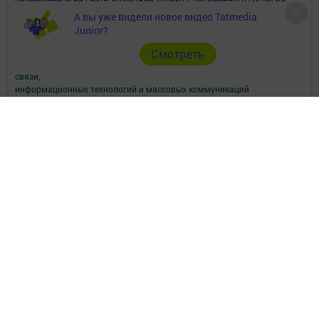
редакций СМИ.
А вы уже видели новое видео Tatmedia
При поддержке Республиканского агентства по печати и массовым
Junior?
коммуникациям.
Наименование СМИ: Апастово-информ
Cмотреть
СМИ зарегистрировано Федеральной службой по надзору в сфере
связи,
информационных технологий и массовых коммуникаций
запись о регистрации СМИ Эл №ФС77-73779 от 12.10.2018
зарегистрировано Федеральной службой по надзору в сфере связи,
информационных технологий и массовых коммуникаций
ФИО главного редактора: Сунгатуллина Гульнара Рустамовна
Адрес редакции: 422350, Россиийская Федерация, Республика
Татарстан, Апастовский район, п.г.т. Апастово, ул. Молодежная, д. 1
Телефон редакции: (84376) 2-13-66. Электронная почта редакции:
yolduzz@mail.ru, также на эту электронную почту можете отправить
сообщения о фактах коррупции.
Учредитель СМИ: АО «ТАТМЕДИА»
Антикоррупционная политика
АО «ТАТМЕДИА» использует «cookie»
для персонализации сервисов и
удобства пользователей сайтом.
Использование «cookie» можно отменить в настройках браузера.
Политика конфиденциальности