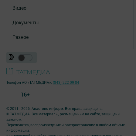
Видео
Документы
Разное
Телефон АО «ТАТМЕДИА»:
(843) 222 09 84
16+
© 2011 - 2026. Апастово-информ. Все права защищены.
© ТАТМЕДИА. Все материалы, размещенные на сайте, защищены
законом.
Перепечатка, воспроизведение и распространение в любом объеме
информации,
размещенной на сайте, возможна только с письменного согласия