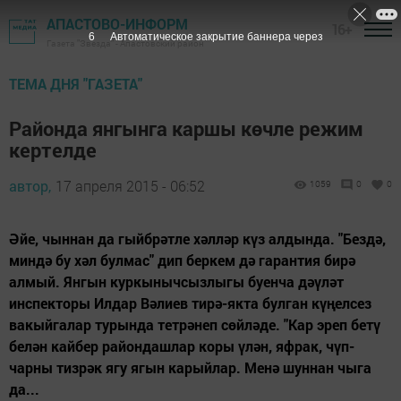
АПАСТОВО-ИНФОРМ
16+
5
Автоматическое закрытие баннера через
Газета "Звезда" - Апастовский район
ТЕМА ДНЯ "ГАЗЕТА"
Районда янгынга каршы көчле режим
кертелде
автор,
17 апреля 2015 - 06:52
1059
0
0
Әйе, чыннан да гыйбрәтле хәлләр күз алдында. "Бездә,
миндә бу хәл булмас" дип беркем дә гарантия бирә
алмый. Янгын куркынычсызлыгы буенча дәүләт
инспекторы Илдар Вәлиев тирә-якта булган күңелсез
вакыйгалар турында тетрәнеп сөйләде. "Кар эреп бетү
белән кайбер райондашлар коры үлән, яфрак, чүп-
чарны тизрәк ягу ягын карыйлар. Менә шуннан чыга
да...