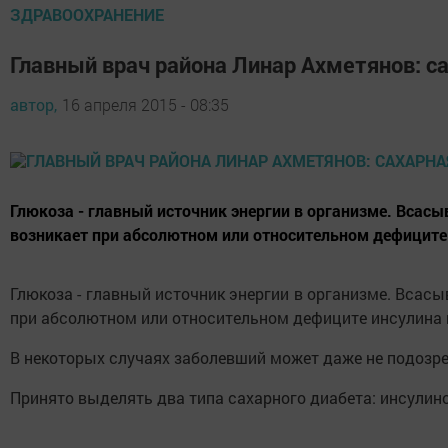
ЗДРАВООХРАНЕНИЕ
Главный врач района Линар Ахметянов: са
автор,
16 апреля 2015 - 08:35
Глюкоза - главный источник энергии в организме. Всас
возникает при абсолютном или относительном дефиците и
Глюкоза - главный источник энергии в организме. Всас
при абсолютном или относительном дефиците инсулина 
В некоторых случаях заболевший может даже не подозрев
Принято выделять два типа сахарного диабета: инсулиноз