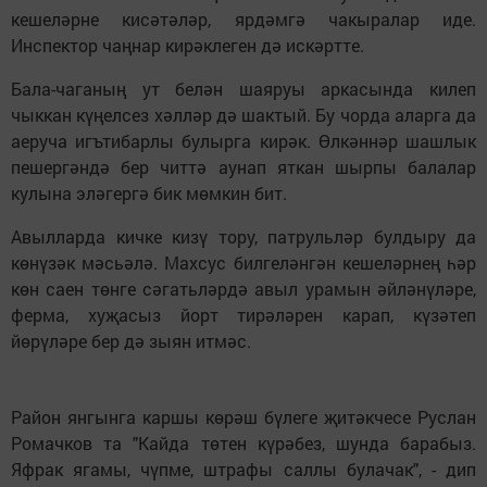
кешеләрне кисәтәләр, ярдәмгә чакыралар иде.
Инспектор чаңнар кирәклеген дә искәртте.
Бала-чаганың ут белән шаяруы аркасында килеп
чыккан күңелсез хәлләр дә шактый. Бу чорда аларга да
аеруча игътибарлы булырга кирәк. Өлкәннәр шашлык
пешергәндә бер читтә аунап яткан шырпы балалар
кулына эләгергә бик мөмкин бит.
Авылларда кичке кизү тору, патрульләр булдыру да
көнүзәк мәсьәлә. Махсус билгеләнгән кешеләрнең һәр
көн саен төнге сәгатьләрдә авыл урамын әйләнүләре,
ферма, хуҗасыз йорт тирәләрен карап, күзәтеп
йөрүләре бер дә зыян итмәс.
Район янгынга каршы көрәш бүлеге җитәкчесе Руслан
Ромачков та "Кайда төтен күрәбез, шунда барабыз.
Яфрак ягамы, чүпме, штрафы саллы булачак", - дип