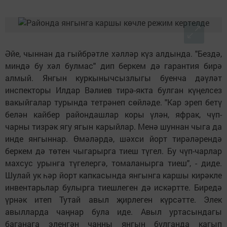
Әйе, чыннан да гыйбрәтле хәлләр күз алдында. "Бездә,
миндә бу хәл булмас" дип беркем дә гарантия бирә
алмый. Янгын куркынычсызлыгы буенча дәүләт
инспекторы Илдар Вәлиев тирә-якта булган күңелсез
вакыйгалар турында тетрәнеп сөйләде. "Кар эреп бетү
белән кайбер райондашлар коры үлән, яфрак, чүп-
чарны тизрәк ягу ягын карыйлар. Менә шуннан чыга да
инде янгыннар. Өмәләрдә, шәхси йорт тирәләрендә
беркем дә төтен чыгарырга тиеш түгел. Бу чүп-чарлар
махсус урынга түгелергә, томаланырга тиеш", - диде.
Шулай ук һәр йорт капкасында янгынга каршы кирәкле
инвентарьлар булырга тиешлеген дә искәртте. Биредә
үрнәк итеп Тутай авыл җирлеген күрсәтте. Элек
авылларда чаңнар була иде. Авыл уртасындагы
баганага эленгән чаңны янгын булганда кагып