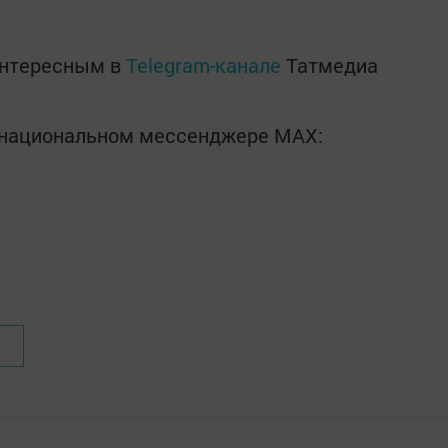
интересным в
Telegram-канале
Татмедиа
в национальном мессенджере MАХ: