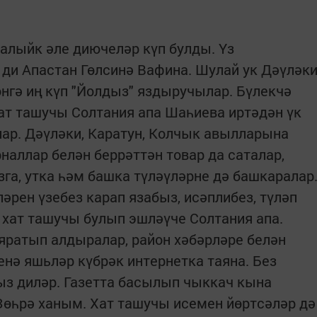
алыйк әле диючеләр күп булды. Үз
ди Апастан Гөлсинә Вафина. Шулай ук Дәүләк
өнгә иң күп "Йолдыз" яздыручылар. Бүлекчә
ат ташучы Солтания апа Шаһиева иртәдән үк
р. Дәүләки, Каратун, Колчык авылларына
рналлар белән беррәттән товар да саталар,
азга, утка һәм башка түләүләрне дә башкаралар
әрен үзебез карап язабыз, исәплибез, түләп
ел хат ташучы булып эшләүче Солтания апа.
яратып алдыралар, район хәбәрләре белән
нә яшьләр күбрәк интернетка таяна. Без
ыз диләр. Газетта басылып чыккач кына
 Зөһрә ханым. Хат ташучы исемен йөртсәләр дә