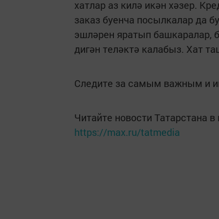
хатлар аз килә икән хәзер. Кр
заказ буенча посылкалар да б
эшләрен яратып башкаралар, 
дигән теләктә калабыз. Хат т
Следите за самым важным и 
Читайте новости Татарстана 
https://max.ru/tatmedia