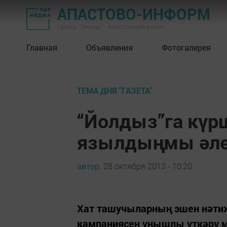
АПАСТОВО-ИНФОРМ
Газета "Звезда" - Апастовский район
Главная
Объявления
Фотогалерея
ТЕМА ДНЯ "ГАЗЕТА"
“Йолдыз”га күрш
язылдыңмы әле
автор,
28 октября 2013 - 10:20
Хат ташучыларның эшен нәтиҗ
кампаниясен уңышлы үткәрү м