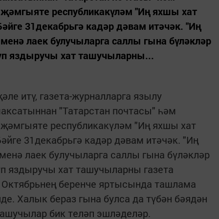
 җәмгыяте республикакүләм "Иң яхшы хат
Бәйге 31декабрьгә кадәр дәвам итәчәк. "Иң
менә лаек булучыларга саллы гына бүләкләр
күп яздыручы хат ташучыларны...
ле итү, газета-журналларга язылу
аксатыннан "Татарстан почтасы" һәм
 җәмгыяте республикакүләм "Иң яхшы хат
Бәйге 31декабрьгә кадәр дәвам итәчәк. "Иң
менә лаек булучыларга саллы гына бүләкләр
күп яздыручы хат ташучыларны газета
. Октябрьнең беренче яртысында ташлама
де. Халык бераз гына булса да түбән бәядән
ташучылар бик теләп эшләделәр.