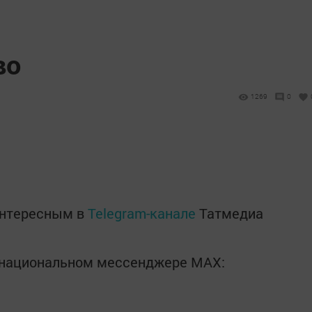
во
1269
0
интересным в
Telegram-канале
Татмедиа
в национальном мессенджере MАХ: