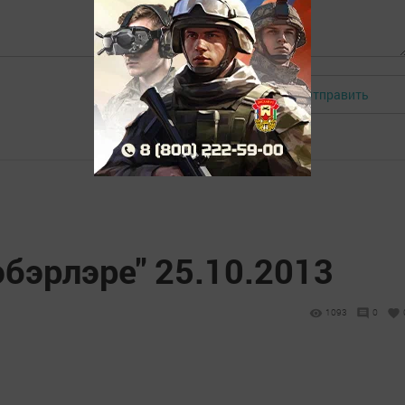
Отправить
Авторизоваться
эбэрлэре" 25.10.2013
1093
0