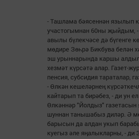
- Ташлама бәясеннән язылып к
участогымнан 60ны җыйдым, - 
авылы бүлекчәсе дә бүгенге к
мөдире Зөһрә Бикбува белән х
эш урыннарында каршы алдыла
хезмәт күрсәтә алар. Газет-жу
пенсия, субсидия тараталар, г
- Өлкән кешеләрнең күрсәткечл
кайтарып та бирәбез, - ди ун 
Өлкәннәр "Йолдыз" газетасын 
шуннан танышабыз диләр. Ә ме
барысын да алдан укып бараб
куегыз әле яңалыкларны, - ди