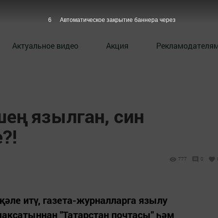
5
Автоматическое закрытие баннера через
Актуальное видео
Акция
Рекламодателя
ең язылган, син
?!
777
0
әле итү, газета-журналларга язылу
аксатыннан "Татарстан почтасы" һәм