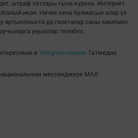
едит, штраф хатлары гына күренә. Интернет
улгалый икән. Ничек кенә булмасын алар үз
бу яртыеллыкта да газеталар саны кимемәс
ашучыларга уңышлар телибез.
интересным в
Telegram-канале
Татмедиа
в национальном мессенджере MАХ: