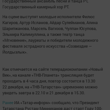
Государственный ансамбль песни и танца РТ,
Государственный камерный хор РТ.
На сцене выступят молодые исполнители Филюс
Кагиров, Артур Исламов, Айдар Сулейманов, Алина
Шарипжанова, Марсель Вагизов, Чулпан Юсупова,
Эльмира Калимуллина, а также театр танца
«Мгновение», лауреаты и победители молодежного
фестиваля эстрадного искусства «Созвездие —
Йолдызлык».
Как отмечается на сайте телерадиокомпании «Новый
Век», на канале «ТНВ-Планета» трансляция будет
проходить в 4 часа дня, повтор состоится в 13.30
22 декабря, на «ТНВ-Татарстан» церемонию можно
увидеть завтра в 22.10 и 21 декабря в 15.30.
Ранее
ИА «Татар-информ» сообщало, что Президент
Татарстана Рустам Минниханов даст старт Году 100-