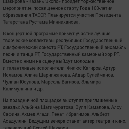
Шакирова «Казань Экспо» пройдет торжественное
мероприятие, посвященное старту Года 100-летия
образования ТАССР. Планируется участие Президента
Татарстана Рустама Минниханова.
В концертной программе примут участие лучшие
творческие коллективы республики: Государственный
симфонический оркестр РТ, Государственный ансамбль
песни и танца РТ, Государственный камерный хор РТ.
Вместе с ними на сцену выйдут молодые
и талантливые исполнители: Филюс Кагиров, Артур
Исламов, Алина Шарипжанова, Айдар Сулейманов,
Чулпан Юсупова, Марсель Вагизов, Эльмира
Калимуллина и др.
На праздничной площадке выступят приглашенные
звезды: Альбина Шагимуратова, Зуля Камалова, Алсу
Сафина, Ахмед Агади, Ренат Ибрагимов, Альберт
Асадуллин. Ведущим вечера станет актер театра и кино,
телеведущий Сергей Шакуров.