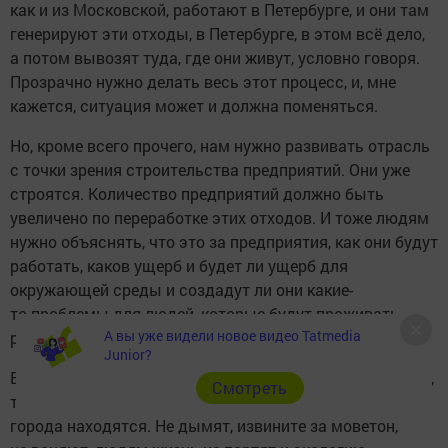
как и из Московской, работают в Петербурге, и они там
генерируют эти отходы, в Петербурге, в этом всё дело,
а потом вывозят туда, где они живут, условно говоря.
Прозрачно нужно делать весь этот процесс, и, мне
кажется, ситуация может и должна поменяться.
Но, кроме всего прочего, нам нужно развивать отрасль
с точки зрения строительства предприятий. Они уже
строятся. Количество предприятий должно быть
увеличено по переработке этих отходов. И тоже людям
нужно объяснять, что это за предприятия, как они будут
работать, каков ущерб и будет ли ущерб для
окружающей среды и создадут ли они какие-
то проблемы для людей, которые будут проживать
А вы уже видели новое видео Tatmedia
рядом с этими предприятиями.
Junior?
Ведь в крупных мировых мегаполисах, скажем, в Токио,
Cмотреть
там перерабатывающие предприятия прямо в черте
города находятся. Не дымят, извините за моветон,