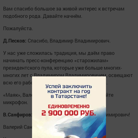
Вам спасибо большое за живой интерес к встречам
подобного рода. Давайте начнём.
Пожалуйста.
Д.Песков:
Спасибо, Владимир Владимирович.
У нас уже сложилась традиция, мы даём право
начинать пресс-конференцию «старожилам»
президентского пула, которые уже больше многих-
многих лет с Владимиром Владимировичем, освещают
всю его работу. Я продолжаю эту традицию.
«Маяк», Валерий Санфиров. Пожалуйста, дайте
микрофон.
В.Санфиров:
Здравствуйте, Владимир Владимирович!
Валерий Санфиров, радиостанция «Маяк».