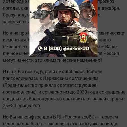
Хотел одно спросить, но сегодня послушал прогноз
погоды, сказали, что снега не будет до конца декабря.
Сразу подумал, с какого антуража Вы будете
записывать новогоднее обращение.
Но я не про ёлочку хотел спросить, а про климатические
изменения. Все об этом говорят, но, похоже, никто
не знает, что с этим делать. Чем это чревато – Ваше
личное мнение на этот счёт? Какой ущерб для России
могут нанести эти климатические изменения?
И ещё. В этом году, если не ошибаюсь, Россия
присоединилась к Парижским соглашениям
(Правительство приняло соответствующее
постановление), и согласно им до 2030 года сокращение
вредных выбросов должно составить от нашей страны
25–30 процентов.
Но Вы на конференции ВТБ «Россия зовёт!» – совсем
недавно она была – сказали, что к этому же периоду