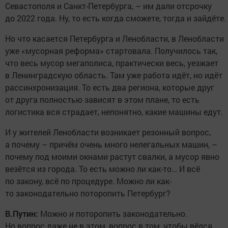
Севастополя и Санкт-Петербурга, – им дали отсрочку
до 2022 года. Ну, то есть когда сможете, тогда и зайдёте.
Но что касается Петербурга и Ленобласти, в Ленобласти
уже «мусорная реформа» стартовала. Получилось так,
что весь мусор мегаполиса, практически весь, уезжает
в Ленинградскую область. Там уже работа идёт, но идёт
рассинхронизация. То есть два региона, которые друг
от друга полностью зависят в этом плане, то есть
логистика вся страдает, непонятно, какие машины едут.
И у жителей Ленобласти возникает резонный вопрос,
а почему – причём очень много нелегальных машин, –
почему под моими окнами растут свалки, а мусор явно
везётся из города. То есть можно ли как-то… И всё
по закону, всё по процедуре. Можно ли как-
то законодательно поторопить Петербург?
В.Путин:
Можно и поторопить законодательно.
Но вопрос даже не в этом, вопрос в том, чтобы вёлся