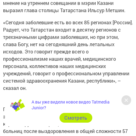
мнение на утреннем совещании в мэрии Казани
выразил глава столицы Татарстана Ильсур Метшин.
«Сегодня заболевшие есть во всех 85 регионах [России].
Радует, что Татарстан входит в десятку регионов с
трехзначными цифрами заболевших, но при этом,
слава Богу, нет на сегодняшний день летальных
исходов. Это говорит прежде всего о
профессионализме наших врачей, медицинского
персонала, коллективов наших медицинских
учреждений, говорит о профессиональном управлении
системой здравоохранения Казани, республики», –
сказал он.
А вы уже видели новое видео Tatmedia
Junior?
По оперативным данным, в Татарстане
зарегистрировано 562 случая заражения
Cмотреть
коронавирусной инфекцией нового типа. Выписаны из
больниц после выздоровления в общей сложности 57