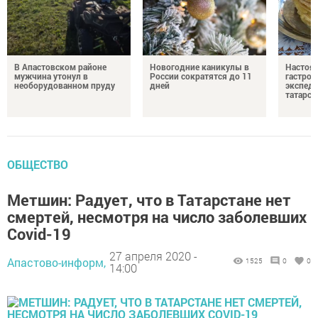
В Апастовском районе
Новогодние каникулы в
Настоя
мужчина утонул в
России сократятся до 11
гастро
необорудованном пруду
дней
экспеди
татарск
ОБЩЕСТВО
Метшин: Радует, что в Татарстане нет
смертей, несмотря на число заболевших
Covid-19
27 апреля 2020 -
Апастово-информ,
1525
0
0
14:00