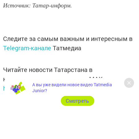
Источник: Татар-информ.
Следите за самым важным и интересным в
Telegram-канале
Татмедиа
Читайте новости Татарстана в
национальном мессенджере MАХ:
А вы уже видели новое видео Tatmedia
https://max.ru/tatmedia
Junior?
Cмотреть