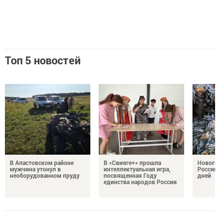
Топ 5 новостей
В Апастовском районе
В «Свияге+» прошла
Нового
мужчина утонул в
интеллектуальная игра,
России 
необорудованном пруду
посвященная Году
дней
единства народов России