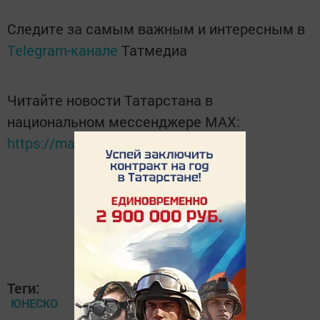
Следите за самым важным и интересным в
Telegram-канале
Татмедиа
Читайте новости Татарстана в
национальном мессенджере MАХ:
https://max.ru/tatmedia
Теги:
ЮНЕСКО