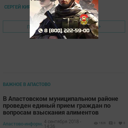
СЕРГЕЙ КИРИЕНКО
Перейти на страницу новости
ВАЖНОЕ В АПАСТОВО
В Апастовском муниципальном районе
проведен единый прием граждан по
вопросам взыскания алиментов
4 сентября 2018 -
Апастово-информ,
1526
0
0
14:36