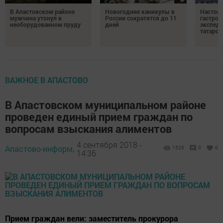
В Апастовском районе
Новогодние каникулы в
Настоя
мужчина утонул в
России сократятся до 11
гастро
необорудованном пруду
дней
экспеди
татарск
ВАЖНОЕ В АПАСТОВО
В Апастовском муниципальном районе
проведен единый прием граждан по
вопросам взыскания алиментов
4 сентября 2018 -
Апастово-информ,
1526
0
0
14:36
Прием граждан вели: заместитель прокурора