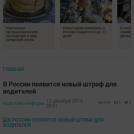
Настоящая
Новогодние каникулы в
В селе 
гастрономическая
России сократятся до 11
семейн
экспедиция в мир
дней
дискот
татарской кухни
ГЛАВНАЯ
В России появится новый штраф для
водителей
13 декабря 2018 -
Апастово-информ,
2548
0
0
09:51