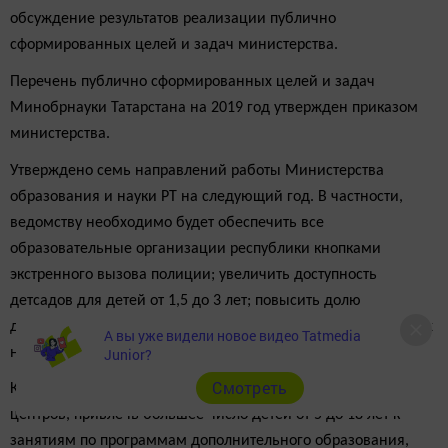
обсуждение результатов реализации публично
сформированных целей и задач министерства.
Перечень публично сформированных целей и задач
Минобрнауки Татарстана на 2019 год утвержден приказом
министерства.
Утверждено семь направлений работы Министерства
образования и науки РТ на следующий год. В частности,
ведомству необходимо будет обеспечить все
образовательные организации республики кнопками
экстренного вызова полиции; увеличить доступность
детсадов для детей от 1,5 до 3 лет; повысить долю
дошкольных образовательных организаций, здания которых
А вы уже видели новое видео Tatmedia
не требуют капремонта.
Junior?
Cмотреть
Кроме того, необходимо будет увеличить число ресурсных
центров, привлечь большее число детей от 5 до 18 лет к
занятиям по программам дополнительного образования,