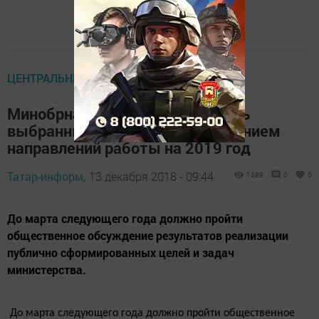
ЦЕНТРАЛЬНЫЕ НОВОСТИ
Минобрнауки РТ утвердило семь
выбранных народным голосованием
направлений работы на 2019 год
Татар-информ,
13 декабря 2018 - 09:44
1389
0
0
До марта следующего года должно пройти
общественное обсуждение результатов реализации
публично сформированных целей и задач
министерства.
До марта следующего года должно пройти общественное