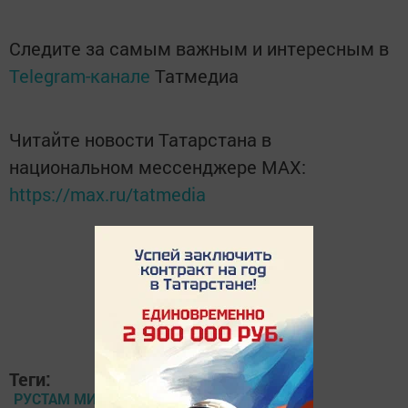
Следите за самым важным и интересным в
Telegram-канале
Татмедиа
Читайте новости Татарстана в
национальном мессенджере MАХ:
https://max.ru/tatmedia
Теги:
РУСТАМ МИННИХАНОВ