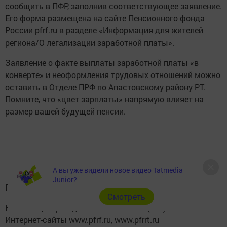
сообщить в ПФР, заполнив соответствующее заявление.
Его форма размещена на сайте Пенсионного фонда
России pfrf.ru в разделе «Информация для жителей
региона/О легализации заработной платы».
Заявление о факте выплаты заработной платы «в
конверте» и неоформления трудовых отношений можно
оставить в Отделе ПРФ по Апастовскому району РТ.
Помните, что «цвет зарплаты» напрямую влияет на
размер вашей будущей пенсии.
А вы уже видели новое видео Tatmedia
Junior?
Горячая линия ПФР 8 800 302 2 302
Cмотреть
Контакт-центр Отделения ПФР по РТ (843)279-27-27
Интернет-сайты www.pfrf.ru, www.pfrrt.ru