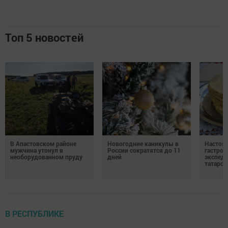
Топ 5 новостей
В Апастовском районе
Новогодние каникулы в
Настоя
мужчина утонул в
России сократятся до 11
гастро
необорудованном пруду
дней
экспеди
татарск
В РЕСПУБЛИКЕ