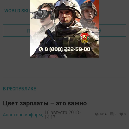
WORLD SKILLS
Перейти на страницу новости
В РЕСПУБЛИКЕ
Цвет зарплаты – это важно
16 августа 2018 -
Апастово-информ,
1314
0
0
14:17