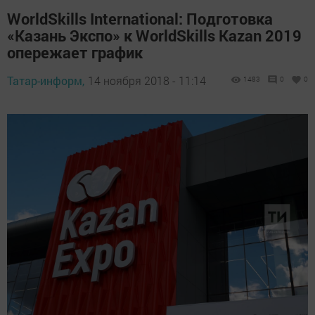
WorldSkills International: Подготовка
«Казань Экспо» к WorldSkills Kazan 2019
опережает график
Татар-информ,
14 ноября 2018 - 11:14
1483
0
0