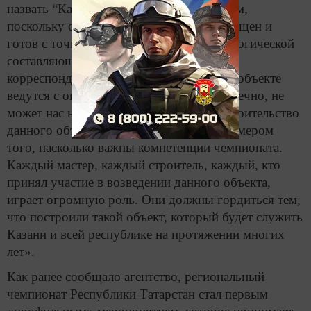
назвать “Казань Экспо” мировым классом,
поскольку сейчас объект полностью оснащен и
готов с точки зрения логистики и технологической
составляющей, — рассказал Дэвид Хоуи
корреспонденту агентства. — Работы на объекте
ведутся с опережением графика, что, конечно, не
может нас не радовать. Возведение и строительство
данного объекта является ярчайшим примером
того, насколько важны компетенции чемпионата.
Каждый мастер, каждый строитель, каждый, кто
принял участие в возведении данного объекта,
играет огромную роль. Они должны гордиться тем,
что построили такой объект, который будет служить
Казани и всей республике на протяжении многих
лет».
Как ранее сообщало агентство, региональный
чемпионат Республики Татарстан стал первым