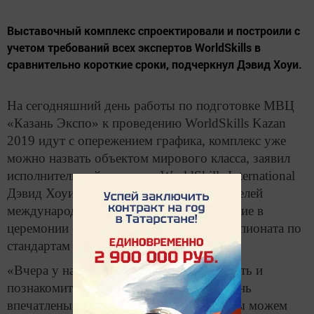
Выставочный комплекс спроектировали и построили с
учетом требований всех экспертов WorldSkills в
сравнительно короткие сроки, подчеркнул Дэвид Хоуи.
На сегодняшний день работы по подготовке МВЦ
«Казань Экспо» к проведению WorldSkills Kazan
2019 идут с опережением графика, комплекс уже
можно назвать объектом мирового класса, заявил
исполнительный директор WorldSkills International
Дэвид Хоуи. Сегодня один из руководителей
международного движения принял участие в
церемонии открытия Регионального чемпионата по
стандартам WorldSkills.
«Вчера у нас была возможность осмотреть и
познакомиться с объектом, мы были очень
впечатлены, наблюдая за прогрессом. Мы можем