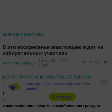
ВАЖНОЕ В АПАСТОВО
В это воскресенье апастовцев ждут на
избирательных участках
14 ноября 2018 -
Апастово-информ,
1728
0
0
10:46
А вы уже видели новое видео Tatmedia
Junior?
18 ноября 2018 года в сельских поселениях района
Cмотреть
состоятся местные референдумы по вопросу введения
и использования средств самообложения граждан.