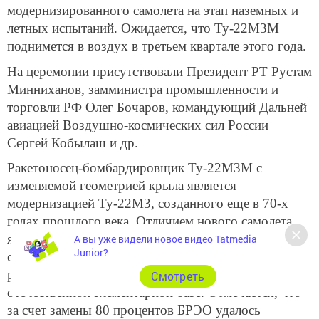
модернизированного самолета на этап наземных и
летных испытаний. Ожидается, что Ту-22М3М
поднимется в воздух в третьем квартале этого года.
На церемонии присутствовали Президент РТ Рустам
Минниханов, замминистра промышленности и
торговли РФ Олег Бочаров, командующий Дальней
авиацией Воздушно-космических сил России
Сергей Кобылаш и др.
Ракетоносец-бомбардировщик Ту-22М3М с
изменяемой геометрией крыла является
модернизацией Ту-22М3, созданного еще в 70-х
годах прошлого века. Отличием нового самолета
является то, что на нем установлен комплекс
А вы уже видели новое видео Tatmedia
Junior?
современного цифрового бортового
радиоэлектронного оборудования (БРЭО) на
Cмотреть
отечественной элементарной базе. Отмечается, что
за счет замены 80 процентов БРЭО удалось