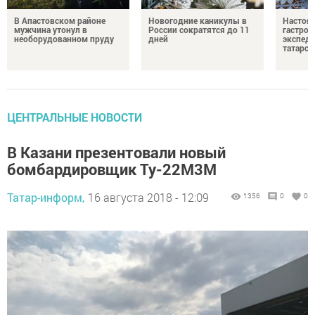
В Апастовском районе
Новогодние каникулы в
Настоя
мужчина утонул в
России сократятся до 11
гастро
необорудованном пруду
дней
экспеди
татарск
ЦЕНТРАЛЬНЫЕ НОВОСТИ
В Казани презентовали новый
бомбардировщик Ту-22М3М
Татар-информ,
16 августа 2018 - 12:09
1356
0
0