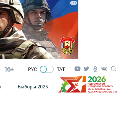
16+
РУС
ТАТ
м
Выборы 2025