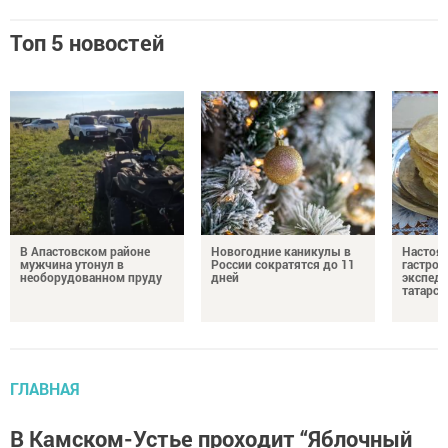
Топ 5 новостей
В Апастовском районе
Новогодние каникулы в
Настоя
мужчина утонул в
России сократятся до 11
гастро
необорудованном пруду
дней
экспеди
татарск
ГЛАВНАЯ
В Камском-Устье проходит “Яблочный