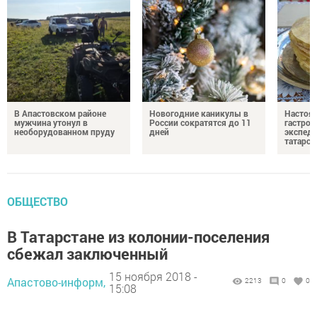
В Апастовском районе
Новогодние каникулы в
Настоя
мужчина утонул в
России сократятся до 11
гастро
необорудованном пруду
дней
экспеди
татарск
ОБЩЕСТВО
В Татарстане из колонии-поселения
сбежал заключенный
15 ноября 2018 -
Апастово-информ,
2213
0
0
15:08