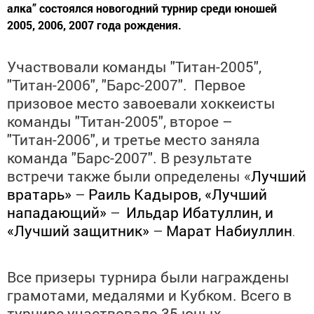
алка” состоялся новогодний турнир среди юношей
2005, 2006, 2007 года рождения.
Участвовали команды "Титан-2005",
"Титан-2006", "Барс-2007". Первое
призовое место завоевали хоккеисты
команды "Титан-2005", второе
–
"Титан-2006", и третье место заняла
команда "Барс-2007". В результате
встречи также были определены «
Лучший
вратарь»
–
Раиль Кадыров, «Лучший
нападающий»
–
Ильдар Ибатуллин, и
«Лучший защитник»
–
Марат Набиуллин
.
Все призеры турнира были награждены
грамотами, медалями и Кубком. Всего в
турнире участвовало 35
юных