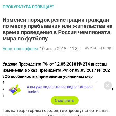
ПРОКУРАТУРА СООБЩАЕТ
Изменен порядок регистрации граждан
по месту пребывания или жительства на
время проведения в России чемпионата
мира по футболу
Апастово-информ,
10 июня 2018 - 11:32
2138
0
0
Указом Президента РФ от 12.05.2018 № 214 внесены
изменения в Указ Президента РФ от 09.05.2017 № 202
«Об особенностях применения усиленных мер
безопасности в период проведения в Российской
А вы уже видели новое видео Tatmedia
Федерации чемпионата мира по футболу FIFA 2018 года
Junior?
и Кубка конфедераций FIFA 2017 года».
Cмотреть
Так, на территориях городов, где пройдут спортивные