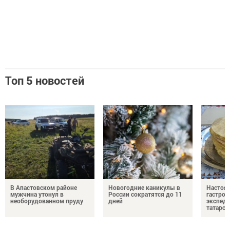
Топ 5 новостей
В Апастовском районе
Новогодние каникулы в
Настоя
мужчина утонул в
России сократятся до 11
гастро
необорудованном пруду
дней
экспеди
татарск