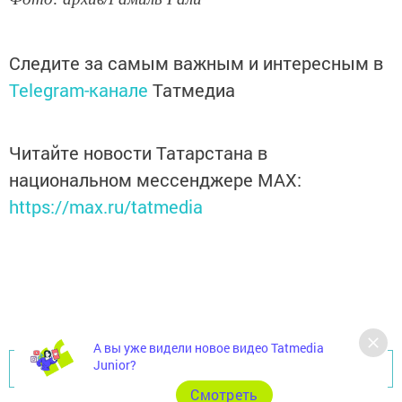
Следите за самым важным и интересным в
Telegram-канале
Татмедиа
Читайте новости Татарстана в
национальном мессенджере MАХ:
https://max.ru/tatmedia
А вы уже видели новое видео Tatmedia
Junior?
Перейти на страницу новости
Cмотреть