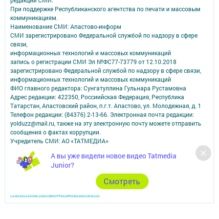
редакций СМИ.
При поддержке Республиканского агентства по печати и массовым
коммуникациям.
Наименование СМИ: Апастово-информ
СМИ зарегистрировано Федеральной службой по надзору в сфере
связи,
информационных технологий и массовых коммуникаций
запись о регистрации СМИ Эл №ФС77-73779 от 12.10.2018
зарегистрировано Федеральной службой по надзору в сфере связи,
информационных технологий и массовых коммуникаций
ФИО главного редактора: Сунгатуллина Гульнара Рустамовна
Адрес редакции: 422350, Россиийская Федерация, Республика
Татарстан, Апастовский район, п.г.т. Апастово, ул. Молодежная, д. 1
Телефон редакции: (84376) 2-13-66. Электронная почта редакции:
yolduzz@mail.ru, также на эту электронную почту можете отправить
сообщения о фактах коррупции.
Учредитель СМИ: АО «ТАТМЕДИА»
А вы уже видели новое видео Tatmedia
Антикоррупционная политика
Junior?
АО «ТАТМЕДИА» использует «cookie»
для персонализации сервисов и
удобства пользователей сайтом.
Cмотреть
Использование «cookie» можно отменить в настройках браузера.
Политика конфиденциальности