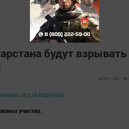
тарстана будут взрывать
х
3455
0
пасных участка.