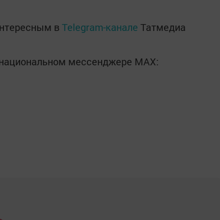
интересным в
Telegram-канале
Татмедиа
в национальном мессенджере MАХ: