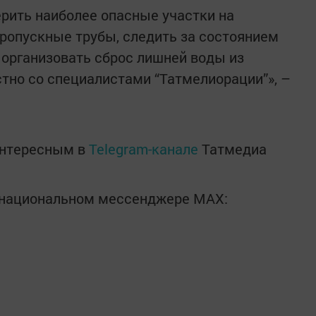
ерить наиболее опасные участки на
пропускные трубы, следить за состоянием
 организовать сброс лишней воды из
тно со специалистами “Татмелиорации”», –
интересным в
Telegram-канале
Татмедиа
в национальном мессенджере MАХ: