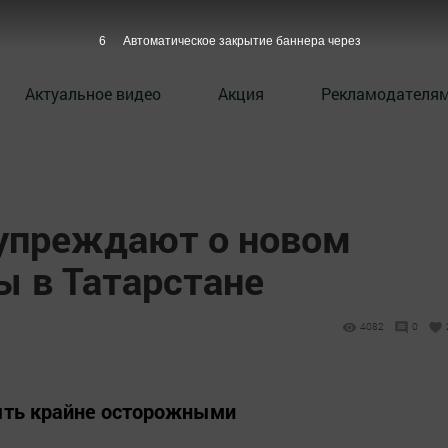
5
Автоматическое закрытие баннера через
Актуальное видео
Акция
Рекламодателя
упреждают о новом
ы в Татарстане
4082
0
ыть крайне осторожными